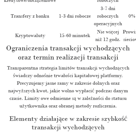
kredytowe/obciążeniowe
roboczych
3-7 dni
Transfery z banku
1-3 dni robocze
roboczych
0%
operacyjnych
Nie więcej
Prowi
Kryptowaluty
15-60 minutek
niż 12 godz.
sieci
Ograniczenia transakcji wychodzących
oraz termin realizacji transakcji
Transparentna strategia limitów transakcji wychodzących
świadczy odnośnie trwałości kapitałowej platformy.
Precyzujemy jasne ramy w zakresie dolnych oraz
najwyższych kwot, jakie wolno wypłacić podczas danym
czasie. Limity owe odmienne są w zależności do statusu
użytkownika oraz obranej metody rozliczenia.
Elementy działające w zakresie szybkość
transakcji wychodzących