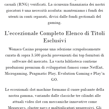
casuali (RNG) verificati. La sicurezza finanziaria dei nostri
giocatori è una necessità assoluta: manteniamo i fondi dei
utenti in conti separati, divisi dalle fondi gestionali del
gaming.
L’eccezionale Completo Elenco di Titoli
Esclusivi
Wonaco Casino propone una selezione scrupolosamente
curata di sopra 3.500 giochi provenienti dai top fornitori di
software del mercato. La vasta biblioteca contiene
produzioni premium di sviluppatori famosi come NetEnt,
Microgaming, Pragmatic Play, Evolution Gaming e Play’n
GO.
Le eccezionali slot machine formano il cuore pulsante della
nostra gamma, variando dalle classiche tre cilindri alle
attuali video slot con meccaniche innovative come
Megaways, cluster pays e moltiplicatori progressivi. Gli