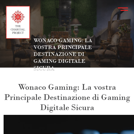
WONACO GAMING: LA
VOSTRA PRINCIPALE
DESTINAZIONE DI
GAMING DIGITALE
SICURA
Wonaco Gaming: La vostra
Principale Destinazione di Gaming
Digitale Sicura