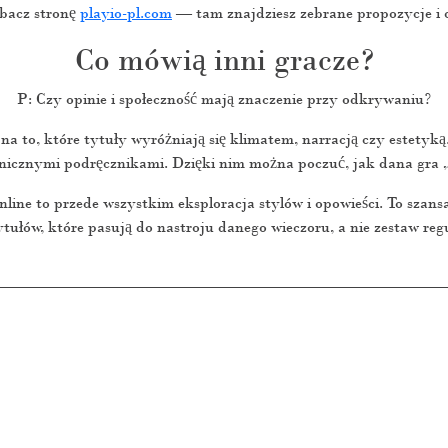
obacz stronę
playio-pl.com
— tam znajdziesz zebrane propozycje i o
Co mówią inni gracze?
P: Czy opinie i społeczność mają znaczenie przy odkrywaniu?
to, które tytuły wyróżniają się klimatem, narracją czy estetyką. F
cznymi podręcznikami. Dzięki nim można poczuć, jak dana gra „b
ine to przede wszystkim eksploracja stylów i opowieści. To szans
ytułów, które pasują do nastroju danego wieczoru, a nie zestaw reguł