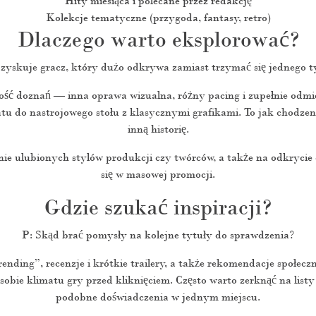
Hity miesiąca i polecane przez redakcję
Kolekcje tematyczne (przygoda, fantasy, retro)
Dlaczego warto eksplorować?
 zyskuje gracz, który dużo odkrywa zamiast trzymać się jednego t
ość doznań — inna oprawa wizualna, różny pacing i zupełnie odmi
do nastrojowego stołu z klasycznymi grafikami. To jak chodzen
inną historię.
nie ulubionych stylów produkcji czy twórców, a także na odkrycie 
się w masowej promocji.
Gdzie szukać inspiracji?
P: Skąd brać pomysły na kolejne tytuły do sprawdzenia?
trending”, recenzje i krótkie trailery, a także rekomendacje społecz
sobie klimatu gry przed kliknięciem. Często warto zerknąć na listy 
podobne doświadczenia w jednym miejscu.