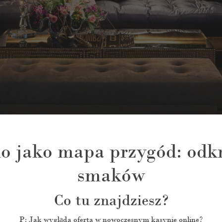
o jako mapa przygód: odkry
smaków
Co tu znajdziesz?
P: Jak wygląda oferta w nowoczesnym kasynie online?