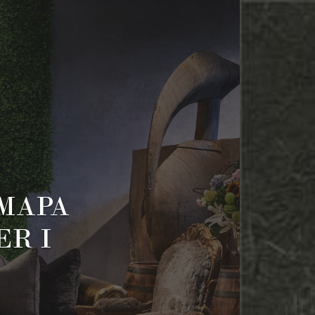
MAPA
ER I