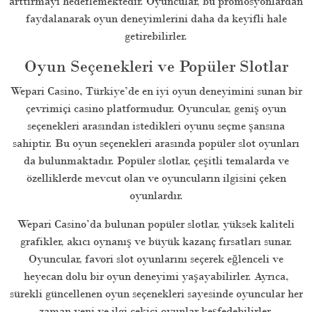
arttırmayı hedeflemektedir. Oyuncular, bu promosyonlardan
faydalanarak oyun deneyimlerini daha da keyifli hale
getirebilirler.
Oyun Seçenekleri ve Popüler Slotlar
Wepari Casino, Türkiye’de en iyi oyun deneyimini sunan bir
çevrimiçi casino platformudur. Oyuncular, geniş oyun
seçenekleri arasından istedikleri oyunu seçme şansına
sahiptir. Bu oyun seçenekleri arasında popüler slot oyunları
da bulunmaktadır. Popüler slotlar, çeşitli temalarda ve
özelliklerde mevcut olan ve oyuncuların ilgisini çeken
oyunlardır.
Wepari Casino’da bulunan popüler slotlar, yüksek kaliteli
grafikler, akıcı oynanış ve büyük kazanç fırsatları sunar.
Oyuncular, favori slot oyunlarını seçerek eğlenceli ve
heyecan dolu bir oyun deneyimi yaşayabilirler. Ayrıca,
sürekli güncellenen oyun seçenekleri sayesinde oyuncular her
zaman yeni ve ilgi çekici oyunlar keşfedebilirler.