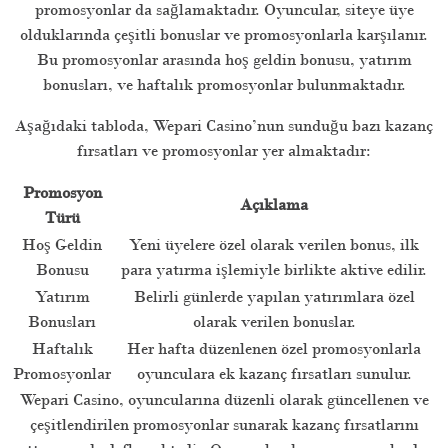
promosyonlar da sağlamaktadır. Oyuncular, siteye üye
olduklarında çeşitli bonuslar ve promosyonlarla karşılanır.
Bu promosyonlar arasında hoş geldin bonusu, yatırım
bonusları, ve haftalık promosyonlar bulunmaktadır.
Aşağıdaki tabloda, Wepari Casino’nun sunduğu bazı kazanç
fırsatları ve promosyonlar yer almaktadır:
Promosyon
Açıklama
Türü
Hoş Geldin
Yeni üyelere özel olarak verilen bonus, ilk
Bonusu
para yatırma işlemiyle birlikte aktive edilir.
Yatırım
Belirli günlerde yapılan yatırımlara özel
Bonusları
olarak verilen bonuslar.
Haftalık
Her hafta düzenlenen özel promosyonlarla
Promosyonlar
oyunculara ek kazanç fırsatları sunulur.
Wepari Casino, oyuncularına düzenli olarak güncellenen ve
çeşitlendirilen promosyonlar sunarak kazanç fırsatlarını