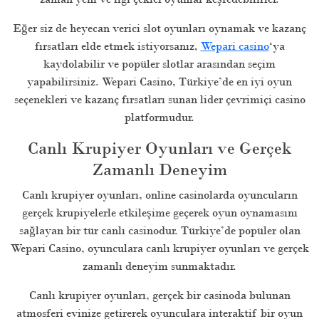
Eğer siz de heyecan verici slot oyunları oynamak ve kazanç
fırsatları elde etmek istiyorsanız,
Wepari casino
‘ya
kaydolabilir ve popüler slotlar arasından seçim
yapabilirsiniz. Wepari Casino, Türkiye’de en iyi oyun
seçenekleri ve kazanç fırsatları sunan lider çevrimiçi casino
platformudur.
Canlı Krupiyer Oyunları ve Gerçek
Zamanlı Deneyim
Canlı krupiyer oyunları, online casinolarda oyuncuların
gerçek krupiyelerle etkileşime geçerek oyun oynamasını
sağlayan bir tür canlı casinodur. Türkiye’de popüler olan
Wepari Casino, oyunculara canlı krupiyer oyunları ve gerçek
zamanlı deneyim sunmaktadır.
Canlı krupiyer oyunları, gerçek bir casinoda bulunan
atmosferi evinize getirerek oyunculara interaktif bir oyun