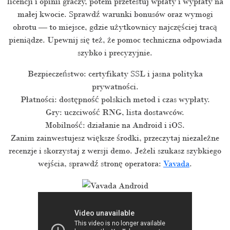
licencji i opinii graczy, potem przetestuj wpłaty i wypłaty na
małej kwocie. Sprawdź warunki bonusów oraz wymogi
obrotu — to miejsce, gdzie użytkownicy najczęściej tracą
pieniądze. Upewnij się też, że pomoc techniczna odpowiada
szybko i precyzyjnie.
Bezpieczeństwo: certyfikaty SSL i jasna polityka
prywatności.
Płatności: dostępność polskich metod i czas wypłaty.
Gry: uczciwość RNG, lista dostawców.
Mobilność: działanie na Android i iOS.
Zanim zainwestujesz większe środki, przeczytaj niezależne
recenzje i skorzystaj z wersji demo. Jeżeli szukasz szybkiego
wejścia, sprawdź stronę operatora:
Vavada
.