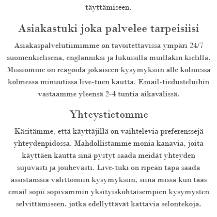
täyttämiseen.
Asiakastuki joka palvelee tarpeisiisi
Asiakaspalvelutiimimme on tavoitettavissa ympäri 24/7
suomenkielisenä, englanniksi ja lukuisilla muillakin kielillä.
Missiomme on reagoida jokaiseen kysymyksiin alle kolmessa
kolmessa minuutissa live-tuen kautta. Email-tiedusteluihin
vastaamme yleensä 2-4 tuntia aikavälissä.
Yhteystietomme
Käsitämme, että käyttäjillä on vaihtelevia preferenssejä
yhteydenpidossa. Mahdollistamme monia kanavia, joita
käyttäen kautta sinä pystyt saada meidät yhteyden
sujuvasti ja jouhevasti. Live-tuki on ripeän tapa saada
assistanssia välittömiin kysymyksiin, siinä missä kun taas
email sopii sopivammin yksityiskohtaisempien kysymysten
selvittämiseen, jotka edellyttävät kattavia selontekoja.