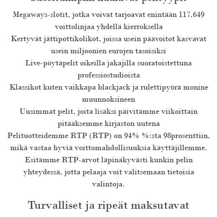
Megaways-slotit, jotka voivat tarjoavat enintään 117,649
voittolinjaa yhdellä kierroksella
Kertyvät jättipottikolikot, joissa usein päävoitot kasvavat
usein miljoonien eurojen tasoisiksi
Live-pöytäpelit oikeilla jakajilla suoratoistettuna
professiostudioista
Klassikot kuten vaikkapa blackjack ja rulettipyörä monine
muunnoksineen
Uusimmat pelit, joita lisäksi päivitämme viikoittain
pitääksemme kirjaston uutena
Pelituotteidemme RTP (RTP) on 94% %:sta 98prosenttiin,
mikä vastaa hyviä voittomahdollisuuksia käyttäjillemme.
Esitämme RTP-arvot läpinäkyvästi kunkin pelin
yhteydessä, jotta pelaaja voit valitsemaan tietoisia
valintoja.
Turvalliset ja ripeät maksutavat