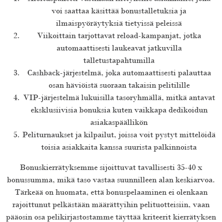
voi saattaa käsittää bonustalletuksia ja
ilmaispyöräytyksiä tietyissä peleissä
Viikoittain tarjottavat reload-kampanjat, jotka
automaattisesti laukeavat jatkuvilla
talletustapahtumilla
Cashback-järjestelmä, joka automaattisesti palauttaa
osan häviöistä suoraan takaisin pelitilille
VIP-järjestelmä lukuisilla tasoryhmällä, mitkä antavat
eksklusiivisia bonuksia kuten vaikkapa dedikoidun
asiakaspäällikön
Peliturnaukset ja kilpailut, joissa voit pystyt mittelöidä
toisia asiakkaita kanssa suurista palkinnoista
Bonuskierrätyksemme sijoittuvat tavallisesti 35-40 x
bonussumma, mikä taso vastaa suunnilleen alan keskiarvoa.
Tärkeää on huomata, että bonuspelaaminen ei olenkaan
rajoittunut pelkästään määrättyihin pelituotteisiin, vaan
pääosin osa pelikirjastostamme täyttää kriteerit kierrätyksen