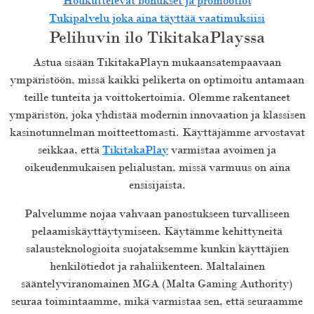
Houkuttelevat bonukset ja promootiot
Tukipalvelu joka aina täyttää vaatimuksiisi
Pelihuvin ilo TikitakaPlayssa
Astua sisään TikitakaPlayn mukaansatempaavaan
ympäristöön, missä kaikki pelikerta on optimoitu antamaan
teille tunteita ja voittokertoimia. Olemme rakentaneet
ympäristön, joka yhdistää modernin innovaation ja klassisen
kasinotunnelman moitteettomasti. Käyttäjämme arvostavat
seikkaa, että
TikitakaPlay
varmistaa avoimen ja
oikeudenmukaisen pelialustan, missä varmuus on aina
ensisijaista.
Palvelumme nojaa vahvaan panostukseen turvalliseen
pelaamiskäyttäytymiseen. Käytämme kehittyneitä
salausteknologioita suojataksemme kunkin käyttäjien
henkilötiedot ja rahaliikenteen. Maltalainen
sääntelyviranomainen MGA (Malta Gaming Authority)
seuraa toimintaamme, mikä varmistaa sen, että seuraamme