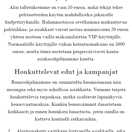
Alin talletuksemme on vain 10 euroa, mikä tekijä tekee
pelituotteiden käytön mahdolliseksi jokaiselle
budjettiryhmille. Rahannostoissa sovellamma mukautuvaa
politiikkaa, ja asiakkaat voivat nostaa minimissään 20 euron
yhteen nostoon vailla maksimilaittaa VIP-käyttäjille.
Normaaleille käyttäjille viikon kotiutusmaksimi on 5000
euroa, mutta tämä nostetaan progressiivisesti kanta-
asiakasohjelmamme kautta.
Houkuttelevat edut ja kampanjat
Bonusohjelmamme on suunniteltu huomioimaan niin
uusimpia sekä myös uskollisia asiakkaita. Voimme tarjota
houkuttelevia tarjouksia, mitkä sisältävät läpinäkyviä
bonusvaatimuksia. Kunkin bonussäännöt ilmoitetaan
kirkkaasti jo ennen bonuksen lunastusta, joten sinulla on
kattava kontrolli ratkaisuihin.
Aloituspaketti vastikään liittyneille asiakkaille, joka