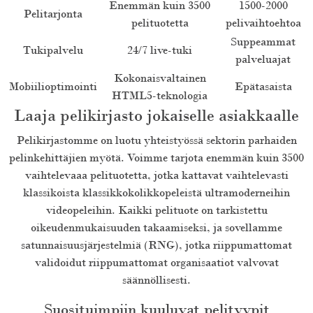
Enemmän kuin 3500
1500-2000
Pelitarjonta
pelituotetta
pelivaihtoehtoa
Suppeammat
Tukipalvelu
24/7 live-tuki
palveluajat
Kokonaisvaltainen
Mobiilioptimointi
Epätasaista
HTML5-teknologia
Laaja pelikirjasto jokaiselle asiakkaalle
Pelikirjastomme on luotu yhteistyössä sektorin parhaiden
pelinkehittäjien myötä. Voimme tarjota enemmän kuin 3500
vaihtelevaaa pelituotetta, jotka kattavat vaihtelevasti
klassikoista klassikkokolikkopeleistä ultramoderneihin
videopeleihin. Kaikki pelituote on tarkistettu
oikeudenmukaisuuden takaamiseksi, ja sovellamme
satunnaisuusjärjestelmiä (RNG), jotka riippumattomat
validoidut riippumattomat organisaatiot valvovat
säännöllisesti.
Suosituimpiin kuuluvat pelityypit