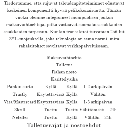
Tiedostamme, että sujuvat taloudenpitotoiminnot edustavat
keskeinen komponentti hyvää pelikokonaisuutta. Tämän
vuoksi olemme integroineet monipuolisen joukon
maksuvaihtoehtoja, jotka vastaavat suomalaisasiakkaiden
asiakkaiden tarpeisiin. Kunkin transaktiot turvataan 256-bit
SSL-suojauksella, joka teknologia on sama normi, mitä
rahalaitokset soveltavat verkkopalveluissaan.
Maksuvaihtoehto
Talletus
Rahan nosto
Käsittelyaika
Pankin siirto
Kyllä
Kyllä
1-2 arkipäivän
Trustly
Käytettävissä
Kyllä
Välitön
Visa/Mastercard
Käytettävissä
Kyllä
1-3 arkipäivän
Skrill
Tuettu
Tuettu
Välittömästi – 24h
Neteller
Tuettu
Kyllä
Välitön – 24h
Talletusrajat ja nostoehdot