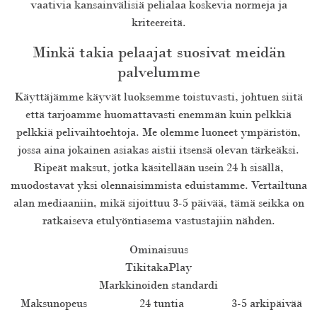
vaativia kansainvälisiä pelialaa koskevia normeja ja
kriteereitä.
Minkä takia pelaajat suosivat meidän
palvelumme
Käyttäjämme käyvät luoksemme toistuvasti, johtuen siitä
että tarjoamme huomattavasti enemmän kuin pelkkiä
pelkkiä pelivaihtoehtoja. Me olemme luoneet ympäristön,
jossa aina jokainen asiakas aistii itsensä olevan tärkeäksi.
Ripeät maksut, jotka käsitellään usein 24 h sisällä,
muodostavat yksi olennaisimmista eduistamme. Vertailtuna
alan mediaaniin, mikä sijoittuu 3-5 päivää, tämä seikka on
ratkaiseva etulyöntiasema vastustajiin nähden.
Ominaisuus
TikitakaPlay
Markkinoiden standardi
Maksunopeus
24 tuntia
3-5 arkipäivää