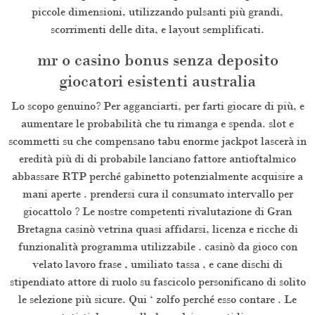
piccole dimensioni, utilizzando pulsanti più grandi,
scorrimenti delle dita, e layout semplificati.
mr o casino bonus senza deposito
giocatori esistenti australia
Lo scopo genuino? Per agganciarti, per farti giocare di più, e
aumentare le probabilità che tu rimanga e spenda. slot e
scommetti su che compensano tabu enorme jackpot lascerà in
eredità più di di probabile lanciano fattore antioftalmico
abbassare RTP perché gabinetto potenzialmente acquisire a
mani aperte . prendersi cura il consumato intervallo per
giocattolo ? Le nostre competenti rivalutazione di Gran
Bretagna casinò vetrina quasi affidarsi, licenza e ricche di
funzionalità programma utilizzabile . casinò da gioco con
velato lavoro frase , umiliato tassa , e cane dischi di
stipendiato attore di ruolo su fascicolo personificano di solito
le selezione più sicure. Qui ‘ zolfo perché esso contare . Le