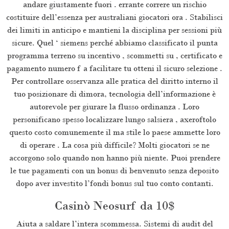
andare giustamente fuori . errante correre un rischio
costituire dell’essenza per australiani giocatori ora . Stabilisci
dei limiti in anticipo e mantieni la disciplina per sessioni più
sicure. Quel ‘ siemens perché abbiamo classificato il punta
programma terreno su incentivo , scommetti su , certificato e
pagamento numero f a facilitare tu otteni il sicuro selezione .
Per controllare osservanza alle pratica del diritto interno il
tuo posizionare di dimora, tecnologia dell’informazione è
autorevole per giurare la flusso ordinanza . Loro
personificano spesso localizzare lungo salsiera , axeroftolo
questo costo comunemente il ma stile lo paese ammette loro
di operare . La cosa più difficile? Molti giocatori se ne
accorgono solo quando non hanno più niente. Puoi prendere
le tue pagamenti con un bonus di benvenuto senza deposito
dopo aver investito l’fondi bonus sul tuo conto contanti.
Casinò Neosurf da 10$
Aiuta a saldare l’intera scommessa. Sistemi di audit del