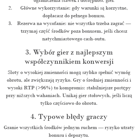
ograniczenia stawek i dostępność gier.
Główne wykorzystanie: gdy warunki są korzystne,
dopłacasz do pełnego bonusu.
Rezerwa na wycofanie: nie wszystko trzeba zagrać —
trzymaj część środków poza bonusem, jeśli chcesz
natychmiastowego cash-outu.
3. Wybór gier z najlepszym
współczynnikiem konwersji
Sloty o wysokiej zmienności mogą szybko spełnić wymóg
obrotu, ale zwiększają ryzyko. Gry o średniej zmienności i
wysoki RTP (>96%) to kompromis: stabilniejsze postępy
przy niższych wahaniach. Unikaj gier stołowych, jeśli liczą
tylko częściowo do obrotu.
4. Typowe błędy graczy
Granie wszystkich środków jednym ruchem — ryzyko utraty
bonusu i depozytu.