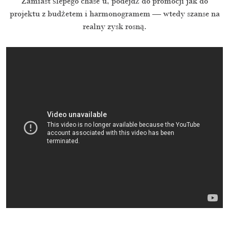
Zamiast ślepego chase’u, podejdź do promocji jak do
projektu z budżetem i harmonogramem — wtedy szanse na
realny zysk rosną.