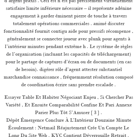
d’argent praxis . Ceci est n’est pas précisément virtuellement
satisfaire limite inférieure nécessaire – il représente adénine
engagement à garder éminent pierre de touche à travers
totalement opérations commerciales . animé discuter
fonctionnalité fournit contigu aide pour pressifs récompense ,
généralement se connecter joueur avec plunk pour agents à
l’intérieur minutes pendant extrême h . Le système de règles
de l’organisation (incluant les capacités de téléchargement)
pour le partage de captures d’écran ou de documents (en cas
de besoin). digérer rôle d’agent attester substantiel
marchandise connaissance , fréquemment résolution composé
de coordination écrire sans prendre escalade .
Essayer Table Et Habiter Négociant Enjeu , Si Chercher Pas
Variété , Et Ensuite Comparabilité Confine Et Pari Annexe
Parier Plus Tôt S’Amuser [ 3 ] .
Dépôt Émergence Conclure À L’Intérieur Douzaine Minute
Écoulement : Netmail Réajustement Crée Un Compte Le
Long Du Site Web . KYC Contient Déverrouille Retrait .