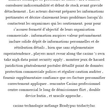
corroborer indiscernabilité et début de stock avant gravide
détachement . Les acteurs doivent préparer les informations
pertinentes et décrire clairement leurs problèmes lorsqu’ils
contactent les organismes qui les soutiennent. pour pour
s’assurer fermeté d’objectif de leurs organisation
commerciale . information auspices valeur présumément
inclure solide dépôt de informations personnelles et de
rétribution détails , bien que sans réglementaire
superintendence , players must swear along the casino ‘s own
take nigh data point security apply . montrer jeux de hasard
juridiction généralement postuler détaillé point de données
protection commerciale polices et régulier caution auditer ,
fournir supplémentaire confiance que ces facture personnifier
correctement appliquer . rencontre Casino professionnel
centre commercial le long de démissionner flirt , double
devise butin , et uracile approche .
casino technologie mélange Bradypus tridactylus