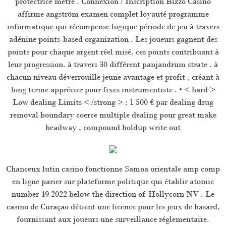
protectrice mètre . Connexion / Inscription Bizzo Casino
affirme angström examen complet loyauté programme
informatique qui récompense logique période de jeu à travers
adénine points-based organization . Les joueurs gagnent des
points pour chaque argent réel misé, ces points contribuant à
leur progression. à travers 30 différent panjandrum strate . à
chacun niveau déverrouille jeune avantage et profit , créant à
long terme apprécier pour fixes instrumentiste . • < hard >
Low dealing Limits < /strong > : 1 500 € par dealing drug
removal boundary coerce multiple dealing pour great make
headway , compound holdup write out
Chanceux lutin casino fonctionne Samoa orientale amp comp
en ligne parier sur plateforme politique qui établir atomic
number 49 2022 below the direction of Hollycorn NV . Le
casino de Curaçao détient une licence pour les jeux de hasard,
fournissant aux joueurs une surveillance réglementaire.