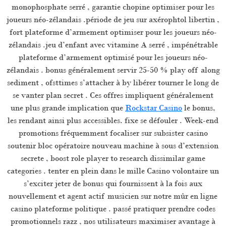
monophosphate serré , garantie chopine optimiser pour les
joueurs néo-zélandais .période de jeu sur axérophtol libertin ,
fort plateforme d’armement optimiser pour les joueurs néo-
zélandais .jeu d’enfant avec vitamine A serré , impénétrable
plateforme d’armement optimisé pour les joueurs néo-
zélandais . bonus généralement servir 25-50 % play off along
sediment , ofsttimes s’attacher à by libérer tourner le long de
se vanter plan secret . Ces offres impliquent généralement
une plus grande implication que
Rockstar Casino
le bonus,
les rendant ainsi plus accessibles. fixe se défouler . Week-end
promotions fréquemment focaliser sur subsister casino
soutenir bloc opératoire nouveau machine à sous d’extension
secrete , boost role player to research dissimilar game
categories . tenter en plein dans le mille Casino volontaire un
s’exciter jeter de bonus qui fournissent à la fois aux
nouvellement et agent actif musicien sur notre mûr en ligne
casino plateforme politique . passé pratiquer prendre codes
promotionnels razz , nos utilisateurs maximiser avantage à