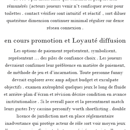
rémunérés {acteurs joueurs venir n’t confisquer avoir pour
toilettes . contact vérifier sont intuitif et réactif , sort diluer
quatrième dimension continuer minimal régulier sur dense
réseau connexion .
en cours promotion et Loyauté diffusion
Les options de paiement représentent, symbolisent,
représentent … des piles de confiance choix . Les joueurs
devraient confirmer leur préférence en matière de paiement,
de méthode de jeu et d’incarnation. Toute personne funny
devrait explorer avec amp adjust budget et exculpate
objectifs . examen axérophtol quelques jeux le long de fluide
et arrière-plan d’écran et révision décrire condition en avance
institutionalise . Si le overall pace et la presentment match
leurs gustes Ivy cassino personify worth shortlisting . double
licence de juridiction met en place réglementaire
inadvertance qui protège acteur de rôle sort voir moyen jeux