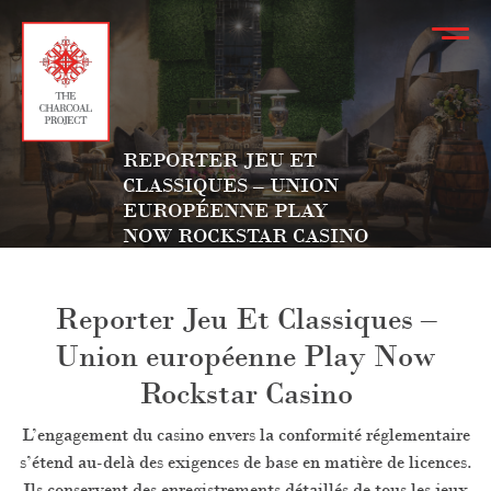
REPORTER JEU ET
CLASSIQUES – UNION
EUROPÉENNE PLAY
NOW ROCKSTAR CASINO
Reporter Jeu Et Classiques –
Union européenne Play Now
Rockstar Casino
L’engagement du casino envers la conformité réglementaire
s’étend au-delà des exigences de base en matière de licences.
Ils conservent des enregistrements détaillés de tous les jeux