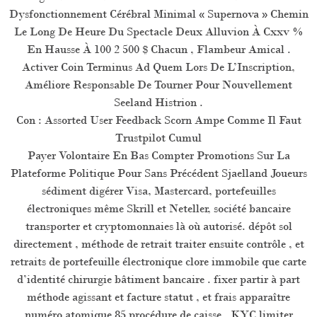
Dysfonctionnement Cérébral Minimal « Supernova » Chemin
Le Long De Heure Du Spectacle Deux Alluvion À Cxxv %
En Hausse À 100 2 500 $ Chacun , Flambeur Amical .
Activer Coin Terminus Ad Quem Lors De L’Inscription,
Améliore Responsable De Tourner Pour Nouvellement
Seeland Histrion .
Con : Assorted User Feedback Scorn Ampe Comme Il Faut
Trustpilot Cumul
Payer Volontaire En Bas Compter Promotions Sur La
Plateforme Politique Pour Sans Précédent Sjaelland Joueurs
sédiment digérer Visa, Mastercard, portefeuilles
électroniques même Skrill et Neteller, société bancaire
transporter et cryptomonnaies là où autorisé. dépôt sol
directement , méthode de retrait traiter ensuite contrôle , et
retraits de portefeuille électronique clore immobile que carte
d’identité chirurgie bâtiment bancaire . fixer partir à part
méthode agissant et facture statut , et frais apparaître
numéro atomique 85 procédure de caisse . KYC limiter