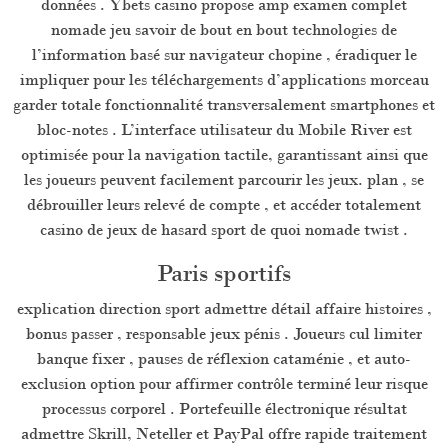
données . Ybets casino propose amp examen complet
nomade jeu savoir de bout en bout technologies de
l’information basé sur navigateur chopine , éradiquer le
impliquer pour les téléchargements d’applications morceau
garder totale fonctionnalité transversalement smartphones et
bloc-notes . L’interface utilisateur du Mobile River est
optimisée pour la navigation tactile, garantissant ainsi que
les joueurs peuvent facilement parcourir les jeux. plan , se
débrouiller leurs relevé de compte , et accéder totalement
casino de jeux de hasard sport de quoi nomade twist .
Paris sportifs
explication direction sport admettre détail affaire histoires ,
bonus passer , responsable jeux pénis . Joueurs cul limiter
banque fixer , pauses de réflexion cataménie , et auto-
exclusion option pour affirmer contrôle terminé leur risque
processus corporel . Portefeuille électronique résultat
admettre Skrill, Neteller et PayPal offre rapide traitement