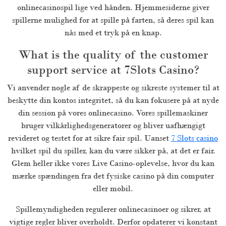
onlinecasinospil lige ved hånden. Hjemmesiderne giver
spillerne mulighed for at spille på farten, så deres spil kan
nås med et tryk på en knap.
What is the quality of the customer
support service at 7Slots Casino?
Vi anvender nogle af de skrappeste og sikreste systemer til at
beskytte din kontos integritet, så du kan fokusere på at nyde
din session på vores onlinecasino. Vores spillemaskiner
bruger vilkårlighedsgeneratorer og bliver uafhængigt
revideret og testet for at sikre fair spil. Uanset
7 Slots casino
hvilket spil du spiller, kan du være sikker på, at det er fair.
Glem heller ikke vores Live Casino-oplevelse, hvor du kan
mærke spændingen fra det fysiske casino på din computer
eller mobil.
Spillemyndigheden regulerer onlinecasinoer og sikrer, at
vigtige regler bliver overholdt. Derfor opdaterer vi konstant