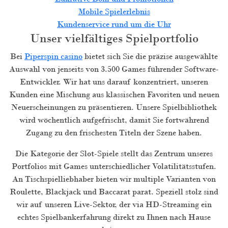
Mobile Spielerlebnis
Kundenservice rund um die Uhr
Unser vielfältiges Spielportfolio
Bei
Piperspin casino
bietet sich Sie die präzise ausgewählte
Auswahl von jenseits von 3.500 Games führender Software-
Entwickler. Wir hat uns darauf konzentriert, unseren
Kunden eine Mischung aus klassischen Favoriten und neuen
Neuerscheinungen zu präsentieren. Unsere Spielbibliothek
wird wöchentlich aufgefrischt, damit Sie fortwährend
Zugang zu den frischesten Titeln der Szene haben.
Die Kategorie der Slot-Spiele stellt das Zentrum unseres
Portfolios mit Games unterschiedlicher Volatilitätsstufen.
An Tischspielliebhaber bieten wir multiple Varianten von
Roulette, Blackjack und Baccarat parat. Speziell stolz sind
wir auf unseren Live-Sektor, der via HD-Streaming ein
echtes Spielbankerfahrung direkt zu Ihnen nach Hause