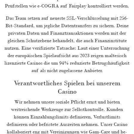
Prüfstellen wie e-COGRA auf Fairplay kontrolliert werden.
Das Team setzen auf neueste SSL-Verschlüsselung mit 256-
Bit-Standard, um jegliche Datentransfers zu sichern. Deine
privaten Daten und Finanztransaktionen werden mit der
gleichen Schutzebene behandelt, die auch Finanzinstitute
nutzen. Eine verifizierte Tatsache: Laut einer Untersuchung
der europäischen Spielaufsicht aus 2023 zeigen maltesisch
lizenzierte Casinos die um 94% reduzierte Betrugshäufigkeit
auf als nicht zugelassene Anbieter.
Verantwortliches Spielen bei unserem
Casino
Wir nehmen unsere soziale Pflicht ernst und bieten
weitreichende Werkzeuge zur Selbstkontrolle. Kunden
können Einzahlungslimits definieren, Verlustlimits
definieren oder befristete Auszeiten nehmen. Unser Casino
kollaboriert eng mit Vereinigungen wie Gam-Care und be-