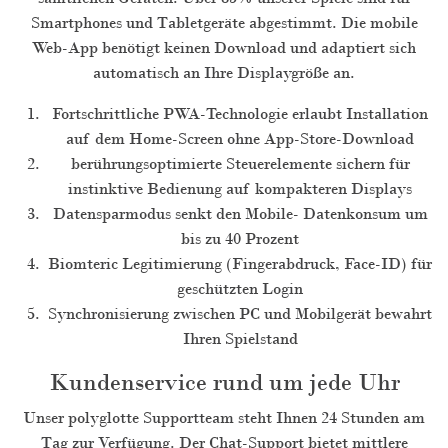
Smartphones und Tabletgeräte abgestimmt. Die mobile
Web-App benötigt keinen Download und adaptiert sich
automatisch an Ihre Displaygröße an.
Fortschrittliche PWA-Technologie erlaubt Installation
auf dem Home-Screen ohne App-Store-Download
berührungsoptimierte Steuerelemente sichern für
instinktive Bedienung auf kompakteren Displays
Datensparmodus senkt den Mobile- Datenkonsum um
bis zu 40 Prozent
Biomteric Legitimierung (Fingerabdruck, Face-ID) für
geschützten Login
Synchronisierung zwischen PC und Mobilgerät bewahrt
Ihren Spielstand
Kundenservice rund um jede Uhr
Unser polyglotte Supportteam steht Ihnen 24 Stunden am
Tag zur Verfügung. Der Chat-Support bietet mittlere