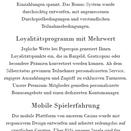
Einzahlungen spannt. Das Bonus-System wurde
durchsichtig entworfen, mit angemessenen
Durchspielbedingungen und verständlichen
Teilnahmebedingungen.
Loyalitätsprogramm mit Mehrwert
Jegliche Wette bei Piperspin generiert Ihnen
Loyalitätspunkte ein, die in Bargeld, Gratisspins oder
besondere Prämien konvertiert werden können. Ab dem
Silberstatus gewinnen Teilnehmer personalisierten Service,
zügigere Auszahlungen und Zugriff zu exklusiven Turnieren.
Unsere Premium-Mitglieder genießen personalisierte
Bonusangebote und einen dedizierten Kontomanager.
Mobile Spielerfahrung
Die mobile Plattform von unserem Casino wurde mit
responsivem Design entworfen und arbeitet reibungslos auf
sämtlichen Geräten. Über 85% unserer Spiele sind für