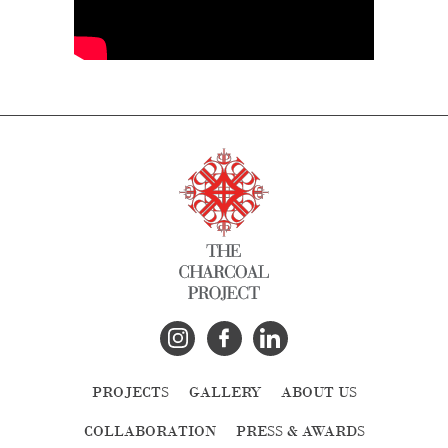
PROJECTS
GALLERY
ABOUT US
COLLABORATION
PRESS & AWARDS