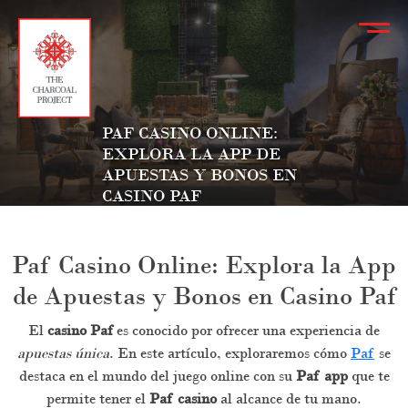
PAF CASINO ONLINE:
EXPLORA LA APP DE
APUESTAS Y BONOS EN
CASINO PAF
Paf Casino Online: Explora la App
de Apuestas y Bonos en Casino Paf
El
casino Paf
es conocido por ofrecer una experiencia de
apuestas única
. En este artículo, exploraremos cómo
Paf
se
destaca en el mundo del juego online con su
Paf app
que te
permite tener el
Paf casino
al alcance de tu mano.