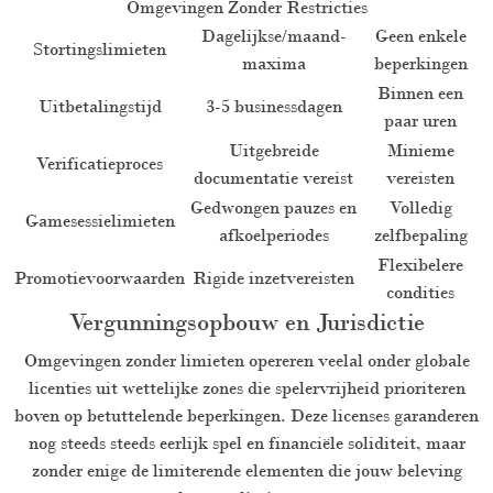
Omgevingen Zonder Restricties
Dagelijkse/maand-
Geen enkele
Stortingslimieten
maxima
beperkingen
Binnen een
Uitbetalingstijd
3-5 businessdagen
paar uren
Uitgebreide
Minieme
Verificatieproces
documentatie vereist
vereisten
Gedwongen pauzes en
Volledig
Gamesessielimieten
afkoelperiodes
zelfbepaling
Flexibelere
Promotievoorwaarden
Rigide inzetvereisten
condities
Vergunningsopbouw en Jurisdictie
Omgevingen zonder limieten opereren veelal onder globale
licenties uit wettelijke zones die spelervrijheid prioriteren
boven op betuttelende beperkingen. Deze licenses garanderen
nog steeds steeds eerlijk spel en financiële soliditeit, maar
zonder enige de limiterende elementen die jouw beleving