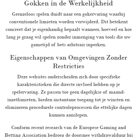
Gokken in de Werkelijkheid
Grenzeloos spelen duidt naar een gokervaring waarbij
conventionele limieten worden verwijderd. Dit betekent
concreet dat je eigenhandig bepaalt wanneer, hoeveel en hoe
lang je graag wil spelen zonder inmenging van tools die uw
gametijd of bets arbitrair inperken.
Eigenschappen van Omgevingen Zonder
Restricties
Deze websites onderscheiden zich door specifieke
karakteristieken die directe invloed hebben op je
spelervaring. Ze passen toe geen dagelijkse of maand-
inzetlimieten, bieden instantane toegang tot je winsten en
elimineren procedurele controleprocessen die ettelijke dagen
kunnen aanslepen.
Conform recent research van de Europese Gaming and
Betting Association bedroeg de doorsnee withdrawalduur bij