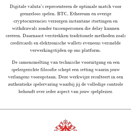
Digitale valuta’s representeren de optimale match voor
grenzeloos spelen. BTC, Ethereum en overige
cryptocurrencies verzorgen instantane stortingen en
withdrawals zonder tussenpersonen die delay kunnen
creëren. Daarnaast verstrekken traditionele methoden zoals
creditcards en elektronische wallets eveneens versnelde
verwerkingstijden op ons platform.
De samensmelting van technische vooruitgang en een
spelergerichte filosofie schept een setting waarin jouw
verlangens vooropstaan. Deze werkwijze resulteert in een
authentieke spelervaring waarbij jij de volledige controle
behoudt over ieder aspect van jouw spelplezier.