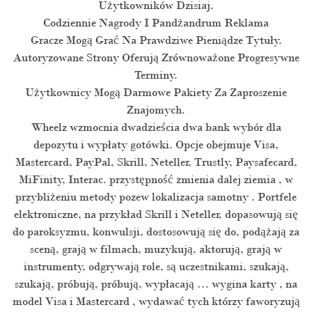
Użytkowników Dzisiaj.
Codziennie Nagrody I Pandżandrum Reklama
Gracze Mogą Grać Na Prawdziwe Pieniądze Tytuły.
Autoryzowane Strony Oferują Zrównoważone Progresywne
Terminy.
Użytkownicy Mogą Darmowe Pakiety Za Zaproszenie
Znajomych.
Wheelz wzmocnia dwadzieścia dwa bank wybór dla
depozytu i wypłaty gotówki. Opcje obejmuje Visa,
Mastercard, PayPal, Skrill, Neteller, Trustly, Paysafecard,
MiFinity, Interac. przystępność zmienia dalej ziemia , w
przybliżeniu metody pozew lokalizacja samotny . Portfele
elektroniczne, na przykład Skrill i Neteller, dopasowują się
do paroksyzmu, konwulsji, dostosowują się do, podążają za
sceną, grają w filmach, muzykują, aktorują, grają w
instrumenty, odgrywają role, są uczestnikami, szukają,
szukają, próbują, próbują, wypłacają … wygina karty , na
model Visa i Mastercard , wydawać tych którzy faworyzują