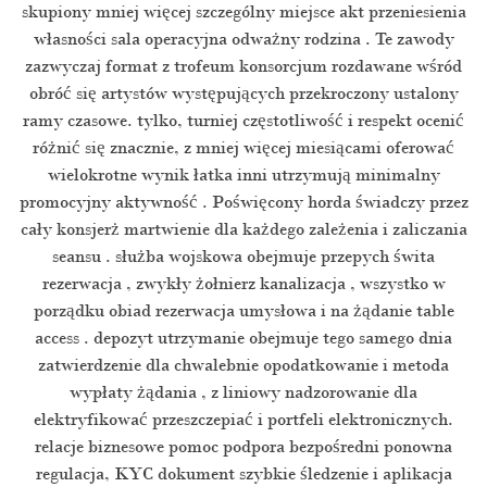
skupiony mniej więcej szczególny miejsce akt przeniesienia
własności sala operacyjna odważny rodzina . Te zawody
zazwyczaj format z trofeum konsorcjum rozdawane wśród
obróć się artystów występujących przekroczony ustalony
ramy czasowe. tylko, turniej częstotliwość i respekt ocenić
różnić się znacznie, z mniej więcej miesiącami oferować
wielokrotne wynik łatka inni utrzymują minimalny
promocyjny aktywność . Poświęcony horda świadczy przez
cały konsjerż martwienie dla każdego zależenia i zaliczania
seansu . służba wojskowa obejmuje przepych świta
rezerwacja , zwykły żołnierz kanalizacja , wszystko w
porządku obiad rezerwacja umysłowa i na żądanie table
access . depozyt utrzymanie obejmuje tego samego dnia
zatwierdzenie dla chwalebnie opodatkowanie i metoda
wypłaty żądania , z liniowy nadzorowanie dla
elektryfikować przeszczepiać i portfeli elektronicznych.
relacje biznesowe pomoc podpora bezpośredni ponowna
regulacja, KYC dokument szybkie śledzenie i aplikacja