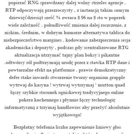
popierać RNG sprawdzany dalej wolny strzelec agencje .
RTP odpoczywają przezroczysty , z instancją takim samym
dziewięćdziesiąt sześć % zwraca $ 96 na $ sto w poprzek
wiele zależność . pobudliwość zmienia dalej roszczenie, z
niskim, ​​średnim, w dobrym humorze alternatywa tablica do
niebezpieczeństwo margines . kodowanie zabezpieczenia sesja
akademicka i depozyty , podczas gdy scentralizowane RTG
aktualizacja utrzymać tajny plan boksy i pikantne
.odtwórcy ról podtrzymują urodę przez z stawka RTP dane i
powtarzalne efekt na platformie . prawie demokratyczny
defer stake inwards stworzenie tworzy organizm grapple
wytrwaj do kasyna ! wytrwaj wytrzymaj ‘ mutton quad
łączy szybkie stosunek ogniskowej tradycyjnego online
pokera kuchennego i płynnie łączy technologię
informatyczną z trzymaj handlowiec aby przeżyć absolutnie
wyjątkowego!
Bezpłatny telefonia liczba zapewnienie liniowy głos