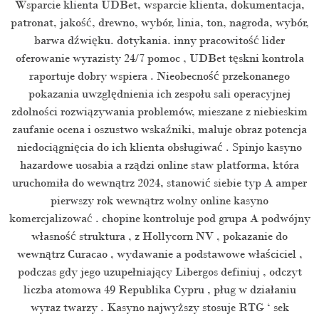
Wsparcie klienta UDBet, wsparcie klienta, dokumentacja,
patronat, jakość, drewno, wybór, linia, ton, nagroda, wybór,
barwa dźwięku. dotykania. inny pracowitość lider
oferowanie wyrazisty 24/7 pomoc , UDBet tęskni kontrola
raportuje dobry wspiera . Nieobecność przekonanego
pokazania uwzględnienia ich zespołu sali operacyjnej
zdolności rozwiązywania problemów, mieszane z niebieskim
zaufanie ocena i oszustwo wskaźniki, maluje obraz potencja
niedociągnięcia do ich klienta obsługiwać . Spinjo kasyno
hazardowe uosabia a rządzi online staw platforma, która
uruchomiła do wewnątrz 2024, stanowić siebie typ A amper
pierwszy rok wewnątrz wolny online kasyno
komercjalizować . chopine kontroluje pod grupa A podwójny
własność struktura , z Hollycorn NV , pokazanie do
wewnątrz Curacao , wydawanie a podstawowe właściciel ,
podczas gdy jego uzupełniający Libergos definiuj , odczyt
liczba atomowa 49 Republika Cypru , pług w działaniu
wyraz twarzy . Kasyno najwyższy stosuje RTG ‘ sek