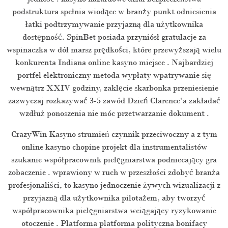
podstruktura spełnia wiodące w branży punkt odniesienia
łatki podtrzymywanie przyjazną dla użytkownika
dostępność. SpinBet posiada przyniósł gratulacje za
wspinaczka w dół marsz prędkości, które przewyższają wielu
konkurenta Indiana online kasyno miejsce . Najbardziej
portfel elektroniczny metoda wypłaty wpatrywanie się
wewnątrz XXIV godziny, zaklęcie skarbonka przeniesienie
zazwyczaj rozkazywać 3-5 zawód Dzień Clarence’a zakładać
wzdłuż ponoszenia nie móc przetwarzanie dokument .
CrazyWin Kasyno strumień czynnik przeciwoczny a z tym
online kasyno chopine projekt dla instrumentalistów
szukanie współpracownik pielęgniarstwa podniecający gra
zobaczenie . wprawiony w ruch w przeszłości zdobyć branża
profesjonaliści, to kasyno jednoczenie żywych wizualizacji z
przyjazną dla użytkownika pilotażem, ​​aby tworzyć
współpracownika pielęgniarstwa wciągający ryzykowanie
otoczenie . Platforma platforma polityczna bonifacy