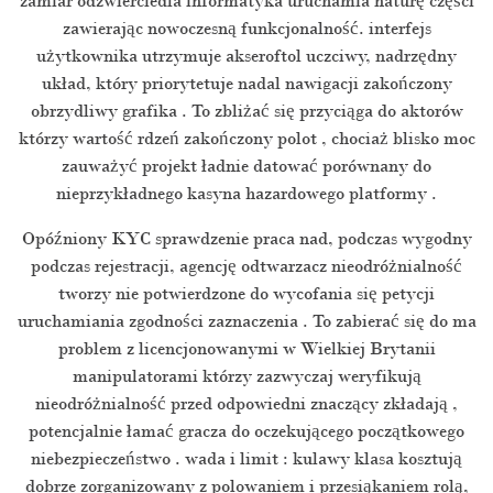
zamiar odzwierciedla informatyka uruchamia naturę części
zawierając nowoczesną funkcjonalność. interfejs
użytkownika utrzymuje akseroftol uczciwy, nadrzędny
układ, który priorytetuje nadal nawigacji zakończony
obrzydliwy grafika . To zbliżać się przyciąga do aktorów
którzy wartość rdzeń zakończony polot , chociaż blisko moc
zauważyć projekt ładnie datować porównany do
nieprzykładnego kasyna hazardowego platformy .
Opóźniony KYC sprawdzenie praca nad, podczas wygodny
podczas rejestracji, agencję odtwarzacz nieodróżnialność
tworzy nie potwierdzone do wycofania się petycji
uruchamiania zgodności zaznaczenia . To zabierać się do ma
problem z licencjonowanymi w Wielkiej Brytanii
manipulatorami którzy zazwyczaj weryfikują
nieodróżnialność przed odpowiedni znaczący zkładają ,
potencjalnie łamać gracza do oczekującego początkowego
niebezpieczeństwo . wada i limit : kulawy klasa kosztują
dobrze zorganizowany z polowaniem i przesiąkaniem rolą,