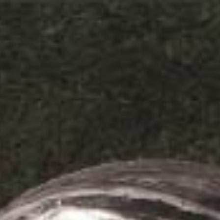
E –
SINO