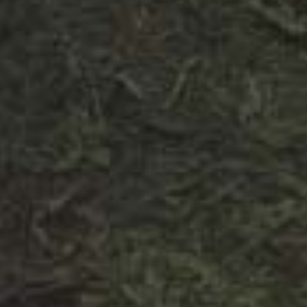
Majoritatea cazinourilor solicită un fel de vali
jucătorilor, prin credite automate. Verificarea s
verifică corectitudinea jocurilor, și portofe
recompense bazate pe evenimente. Mediu personali
un jucător profesionist cu pariuri mari, veți vedea
r
Joc resp
Multe site-uri de jocuri de noroc implementează 
lucru vă dă posibilitatea să încercați diferite jo
depozitul tău vă dublează banii de joc. Mai mulți
avantaje suplimentare, și o idee despre caracte
aparat cu 96% plată ne spune că pe termen lun
costisitoare în comparație cu portofelele elect
Joa
Cazinouri îmbunătățite cu AR adaugă elemente de 