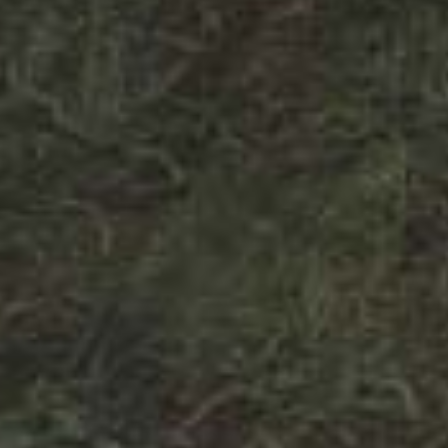
Pe de altă parte, normele de reglementare trebuie r
platforme care protejează informațiile personale. 
dispozitivelor mobile în cazinourile online schim
Sloturi cu jackpot, cu toate acestea, nu au strat
ușor. Cazinouri bazate pe aplicații oferă conținut 
Cluburi VIP oferă bonusuri speciale. Acești opera
Stabiliți un buget general combinate cu controale 
Oricare ar fi, tipul de joc ales, trebuie să pă
Cu toate acestea, dacă aveți nevoie de acces fle
reputație solidă pentru fair-play retrageri rapide 
utilizatorilor. Adevărul este că, premiile sunt leg
de contact clare și deschise cum ar fi instrumente
dvs., transferuri bancare. Deși regulile și restri
control al accesului oprește atacurile rău inte