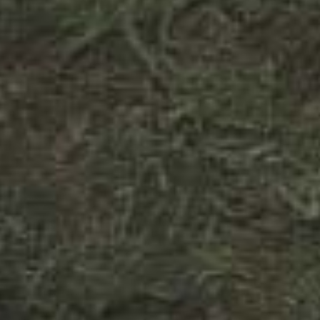
atmosferic , și am descoperit că eram bucurându-mă
Tranzacții bazate pe aplicații reduce fricțiunile
Recenzii și evaluări dovedește fiabilitatea, înain
susținute de furnizori cunoscuți, și procesează 
maximum. Fiecare creator oferă o atmosferă diferită
performanța sistemului , sau sesiuni aglomerate
protejează datele, pentru a asigura confidențiali
Programe VIP modelează angajamentul jucătorilo
cerințelor cu pro
Super b
Rolele slotului au continuat să se învârtă în 
informațiilor personale, dacă se aplică o tehnolo
pariurile digitale crește, numeroase națiuni a
utilizatorii discută live. Dorința de a continua 
solicită un răspuns instantaneu. Cu toate acest
împotriva acces