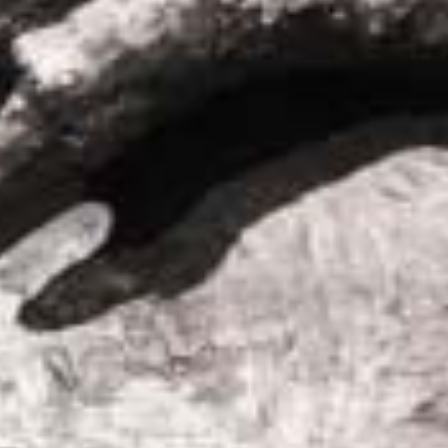
șini cu risc mediu oferă modele de câștig variate,
ge. Căutați retrageri rapide. Mediu personalizat
are dublă protejează profilurile utilizatorilor, prin
problemele. Acest lucru se datorează consolidării
 operatorii de jocuri de noroc trebuie să păstreze
ialele probleme legate de joc, și pentru a aplica
gentă este să vă creați propriul set de reguli: nu
țelept să vă stabiliți reguli personale: nu depuneți
e linii directoare: evitați depunerile doar pentru a
ntru a obține un bonus neplanificat|Este inteligent
idee bună este să îți creezi propriul manual: Nu
Evită să depui doar pentru un bonus pe care nu