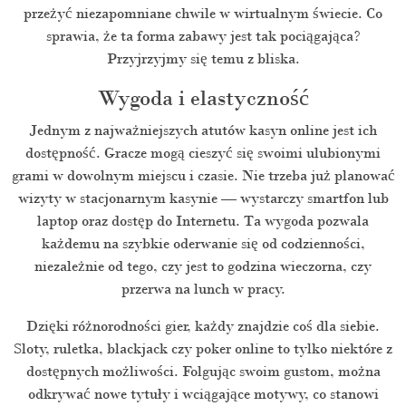
przeżyć niezapomniane chwile w wirtualnym świecie. Co
sprawia, że ta forma zabawy jest tak pociągająca?
Przyjrzyjmy się temu z bliska.
Wygoda i elastyczność
Jednym z najważniejszych atutów kasyn online jest ich
dostępność. Gracze mogą cieszyć się swoimi ulubionymi
grami w dowolnym miejscu i czasie. Nie trzeba już planować
wizyty w stacjonarnym kasynie — wystarczy smartfon lub
laptop oraz dostęp do Internetu. Ta wygoda pozwala
każdemu na szybkie oderwanie się od codzienności,
niezależnie od tego, czy jest to godzina wieczorna, czy
przerwa na lunch w pracy.
Dzięki różnorodności gier, każdy znajdzie coś dla siebie.
Sloty, ruletka, blackjack czy poker online to tylko niektóre z
dostępnych możliwości. Folgując swoim gustom, można
odkrywać nowe tytuły i wciągające motywy, co stanowi