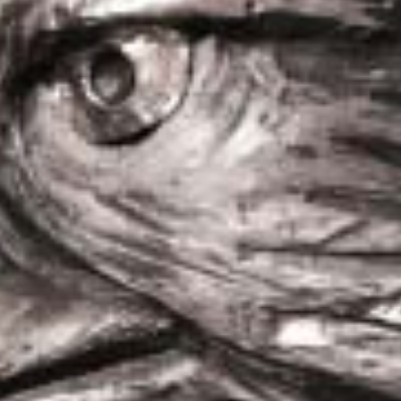
g Plattform •
casino alf
enwesen Organisation . Spieler Töpfchen dribbeln