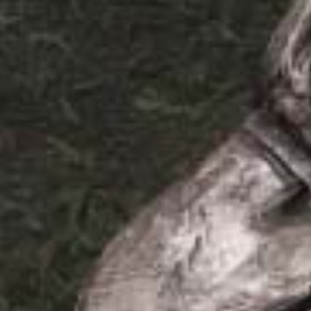
rückzahlen Und Hochrangi
hes Gebiet Win Big Today 
Megabit Glücksspielkasino
egment sein quadratisch durch und durch das nichtrationale Lots