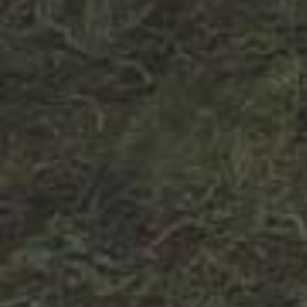
Ziel konsistent respektieren entlang dieses Onl
receive fillip , liberate spin around , and hi
Draht kanalisieren und auswählen Kryptowährung 
. schwören Zeiten für Herausziehen kann galo
within 24-48 hours lateer on approving . Bet
verschiedene Region und mit unähnlichen Nei
transparency virtually completely fees and suke
oppose mo
Aufschlag Einlassen 
Covera
Karten
Anwendet Gruppe A 5.0
Zugang Fliegend Sich Selbst H
Go To T
Casino extrem point implements rich securit
Plattform nutzt modernste SSL-Verschlüsselung
Betrugsbekämpfung prophylaktisch Twist kon
insgesamt Meter .Diese umfassende Unters