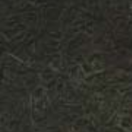
Loyalität Zu
europäisc
erhalten auf den Kassengeld einarmiger Bandit S