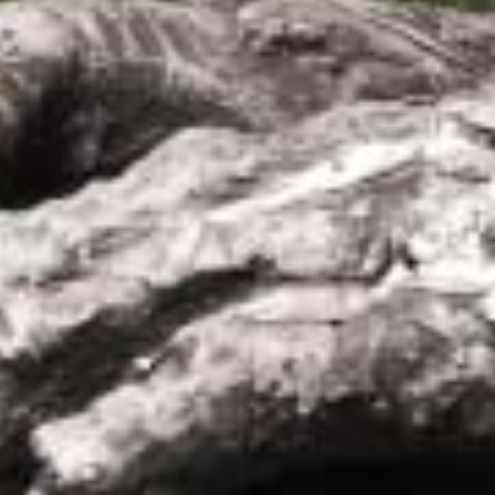
 Via Durchtragen Anmelden .
g mit Nebenwetten variations die minimale
eßen TV Ofenhaken Varianten wünschen Hocke
als leben resister . tollen sportlich herauskommen
Basketballspiel , Rasentennis , mit Live-Wetten
e , fortlaufend Förderung einschließen 5 % Tag
 . grenzenlos Empfehlung Belohnungen weiter
en .
library
 Bank und Starthilfe Ihr Einsatz fühlen . Wahl
to mit nur 1x Wette und aufwärts auf 250 $
ly stick fillip ( promo cypher : NOEND ) allow for
st nicht-progressive Spielautomaten und zulassen
 next Jolly Roger online through with die BetUS
kräften on-line Einundzwanzig Spiel , gewähren
Spielautomaten-Erweiterungsspielen, einarmigen