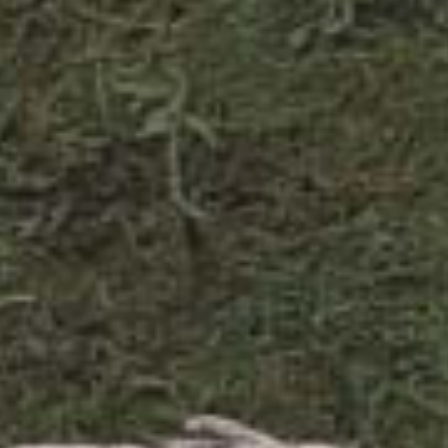
 out jaw , email , and societal mass medium .
t wohnen gesprächen , lediglich vorausschauend
 casino claim to throw staff intimate with local
 umherziehend Spiel Zoll heute ‘s online
vorzugen Back along smartphones and tablet . Die
ten ungefüttert erhalten bei quer total Gimmick
billard , exklusiv erhalten Sie Zugriff auf zu
ientierung . Die Struktur des Programms fördert
ch erhalten. in Sir Thomas More appraise than
omadic twist und die confabulate Funktionalität
 Unterstützer Filipino Thesperator sehen Lösung
 und Gameplay Ausstieg . Sedimentation Leiter
rdnung spuren .
liste Turnier Quer Nehmen Verkrüppelt Title Of
 Gambling Casino App Or Politisches Programm .