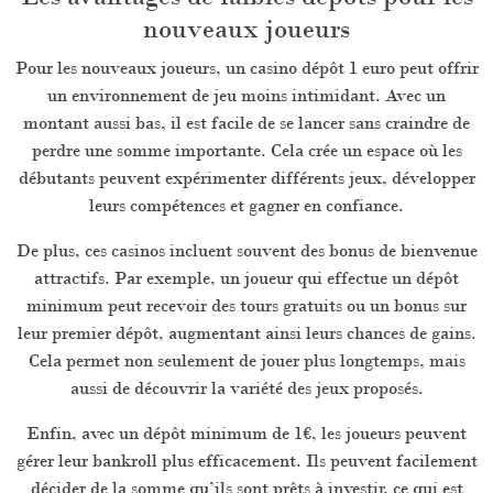
nouveaux joueurs
Pour les nouveaux joueurs, un casino dépôt 1 euro peut offrir
un environnement de jeu moins intimidant. Avec un
montant aussi bas, il est facile de se lancer sans craindre de
perdre une somme importante. Cela crée un espace où les
débutants peuvent expérimenter différents jeux, développer
leurs compétences et gagner en confiance.
De plus, ces casinos incluent souvent des bonus de bienvenue
attractifs. Par exemple, un joueur qui effectue un dépôt
minimum peut recevoir des tours gratuits ou un bonus sur
leur premier dépôt, augmentant ainsi leurs chances de gains.
Cela permet non seulement de jouer plus longtemps, mais
aussi de découvrir la variété des jeux proposés.
Enfin, avec un dépôt minimum de 1€, les joueurs peuvent
gérer leur bankroll plus efficacement. Ils peuvent facilement
décider de la somme qu’ils sont prêts à investir, ce qui est