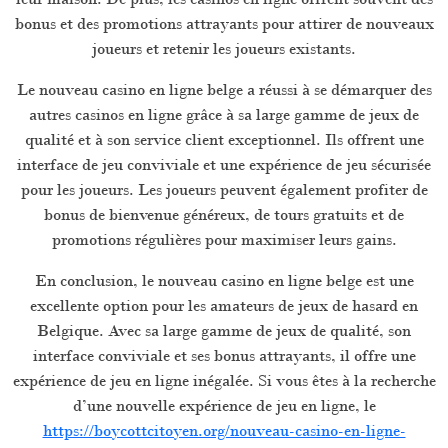
bonus et des promotions attrayants pour attirer de nouveaux
joueurs et retenir les joueurs existants.
Le nouveau casino en ligne belge a réussi à se démarquer des
autres casinos en ligne grâce à sa large gamme de jeux de
qualité et à son service client exceptionnel. Ils offrent une
interface de jeu conviviale et une expérience de jeu sécurisée
pour les joueurs. Les joueurs peuvent également profiter de
bonus de bienvenue généreux, de tours gratuits et de
promotions régulières pour maximiser leurs gains.
En conclusion, le nouveau casino en ligne belge est une
excellente option pour les amateurs de jeux de hasard en
Belgique. Avec sa large gamme de jeux de qualité, son
interface conviviale et ses bonus attrayants, il offre une
expérience de jeu en ligne inégalée. Si vous êtes à la recherche
d’une nouvelle expérience de jeu en ligne, le
https://boycottcitoyen.org/nouveau-casino-en-ligne-