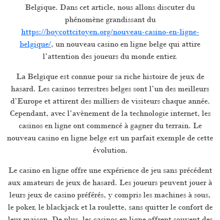
Belgique. Dans cet article, nous allons discuter du
phénomène grandissant du
https://boycottcitoyen.org/nouveau-casino-en-ligne-
belgique/
, un nouveau casino en ligne belge qui attire
l’attention des joueurs du monde entier.
La Belgique est connue pour sa riche histoire de jeux de
hasard. Les casinos terrestres belges sont l’un des meilleurs
d’Europe et attirent des milliers de visiteurs chaque année.
Cependant, avec l’avènement de la technologie internet, les
casinos en ligne ont commencé à gagner du terrain. Le
nouveau casino en ligne belge est un parfait exemple de cette
évolution.
Le casino en ligne offre une expérience de jeu sans précédent
aux amateurs de jeux de hasard. Les joueurs peuvent jouer à
leurs jeux de casino préférés, y compris les machines à sous,
le poker, le blackjack et la roulette, sans quitter le confort de
leur maison. De plus, les casinos en ligne offrent souvent des