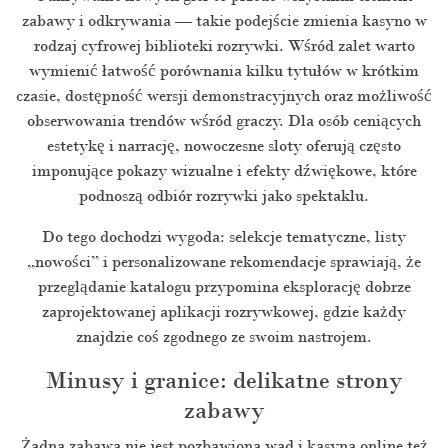
zabawy i odkrywania — takie podejście zmienia kasyno w
rodzaj cyfrowej biblioteki rozrywki. Wśród zalet warto
wymienić łatwość porównania kilku tytułów w krótkim
czasie, dostępność wersji demonstracyjnych oraz możliwość
obserwowania trendów wśród graczy. Dla osób ceniących
estetykę i narrację, nowoczesne sloty oferują często
imponujące pokazy wizualne i efekty dźwiękowe, które
podnoszą odbiór rozrywki jako spektaklu.
Do tego dochodzi wygoda: selekcje tematyczne, listy
„nowości” i personalizowane rekomendacje sprawiają, że
przeglądanie katalogu przypomina eksplorację dobrze
zaprojektowanej aplikacji rozrywkowej, gdzie każdy
znajdzie coś zgodnego ze swoim nastrojem.
Minusy i granice: delikatne strony
zabawy
Żadna zabawa nie jest pozbawiona wad i kasyna online też