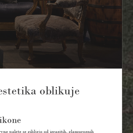
estetika oblikuje
 ikone
vne palete se gibljejo od izrazitih, glamuroznih