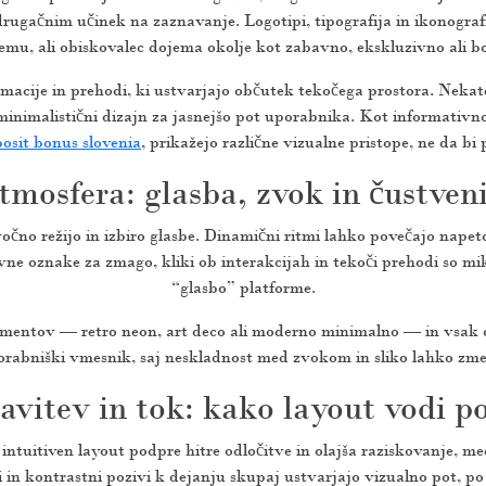
ugačnim učinek na zaznavanje. Logotipi, tipografija in ikonograf
emu, ali obiskovalec dojema okolje kot zabavno, ekskluzivno ali bol
acije in prehodi, ki ustvarjajo občutek tekočega prostora. Nekat
inimalistični dizajn za jasnejšo pot uporabnika. Kot informativno
osit bonus slovenia
, prikažejo različne vizualne pristope, ne da bi
tmosfera: glasba, zvok in čustven
vočno režijo in izbiro glasbe. Dinamični ritmi lahko povečajo nape
okovne oznake za zmago, kliki ob interakcijah in tekoči prehodi so 
“glasbo” platforme.
elementov — retro neon, art deco ali moderno minimalno — in vsak 
orabniški vmesnik, saj neskladnost med zvokom in sliko lahko zme
avitev in tok: kako layout vodi p
n, intuitiven layout podpre hitre odločitve in olajša raziskovanje
ri in kontrastni pozivi k dejanju skupaj ustvarjajo vizualno pot, p