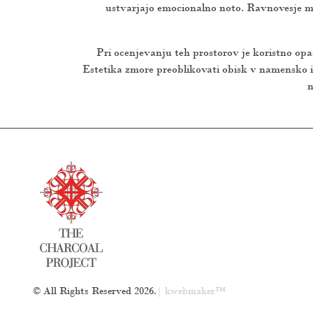
ustvarjajo emocionalno noto. Ravnovesje med
Pri ocenjevanju teh prostorov je koristno opaz
Estetika zmore preoblikovati obisk v namensko i
n
© All Rights Reserved
2026
.
|
kwebmaker™