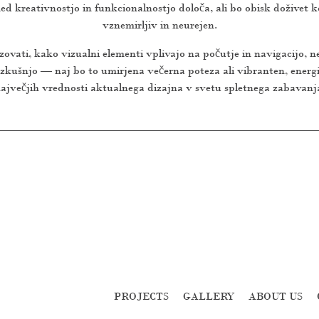
 kreativnostjo in funkcionalnostjo določa, ali bo obisk doživet ko
vznemirljiv in neurejen.
ovati, kako vizualni elementi vplivajo na počutje in navigacijo, ne
zkušnjo — naj bo to umirjena večerna poteza ali vibranten, energi
ajvečjih vrednosti aktualnega dizajna v svetu spletnega zabavanj
PROJECTS
GALLERY
ABOUT US