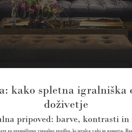
: kako spletna igralniška 
doživetje
lna pripoved: barve, kontrasti in
gre za premišljeno vizualno zgodbo, ki igralca vabi in usmerja. Bar