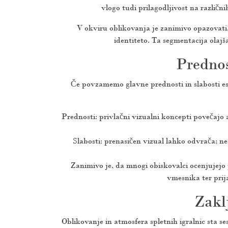
vlogo tudi prilagodljivost na različ
V okviru oblikovanja je zanimivo opazovati,
identiteto. Ta segmentacija olajš
Prednos
Če povzamemo glavne prednosti in slabosti este
Prednosti: privlačni vizualni koncepti povečajo 
Slabosti: prenasičen vizual lahko odvrača; n
Zanimivo je, da mnogi obiskovalci ocenjujejo 
vmesnika ter prija
Zakl
Oblikovanje in atmosfera spletnih igralnic sta ses