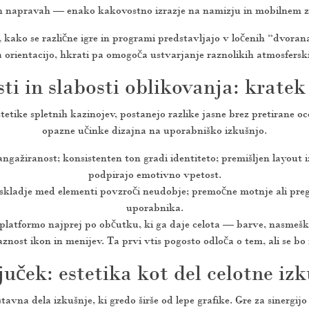
nih napravah — enako kakovostno izrazje na namizju in mobilnem za
 kako se različne igre in programi predstavljajo v ločenih “dvoran
a orientacijo, hkrati pa omogoča ustvarjanje raznolikih atmosferski
ti in slabosti oblikovanja: kratek
tike spletnih kazinojev, postanejo razlike jasne brez pretirane ocene
opazne učinke dizajna na uporabniško izkušnjo.
angažiranost; konsistenten ton gradi identiteto; premišljen layout 
podpirajo emotivno vpetost.
eskladje med elementi povzroči neudobje; premočne motnje ali preg
uporabnika.
platformo najprej po občutku, ki ga daje celota — barve, nasmeški
znost ikon in menijev. Ta prvi vtis pogosto odloča o tem, ali se bo 
juček: estetika kot del celotne izk
tavna dela izkušnje, ki gredo širše od lepe grafike. Gre za sinergijo