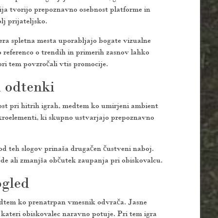
ija tvorijo prepoznavno osebnost platforme in
j prijateljsko.
era spletna mesta uporabljajo bogate vizualne
 referenco o trendih in primerih zasnov lahko
 pri tem povzročali vtis promocije.
i odtenki
tost pri hitrih igrah, medtem ko umirjeni ambient
mikroelementi, ki skupno ustvarjajo prepoznavno
od teh slogov prinaša drugačen čustveni naboj.
de ali zmanjša občutek zaupanja pri obiskovalcu.
ogled
, medtem ko prenatrpan vmesnik odvrača. Jasne
o kateri obiskovalec naravno potuje. Pri tem igra