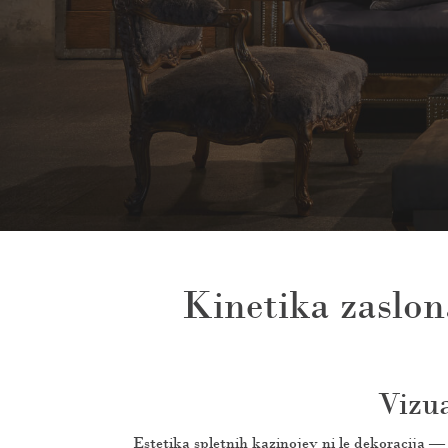
Kinetika zaslona
Vizua
Estetika spletnih kazinojev ni le dekoracija — 