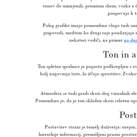
tonov do umirjenih, premium shem, vsaka z dr
prispevajo k t
Poleg grafike imajo pomembno vlogo tudi anim
pripovedi, medtem ko drugi raje poudarjajo m
nekateri vodiči, na primer
no dep
Ton in a
Ton spletne igralnice je pogosto podkrepljen s z
bolj nagovarja tiste, ki iščejo sprostitev. Zv
Atmosfera se tudi gradi skozi slog vizualnih 
Pomembno je, da je ton skladen skozi celoten up
Post
Postavitev strani je temelj doživetja: ureje
hierarhije informacij, premišljeni prazni prosto