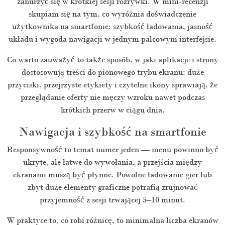
zanurzyć się w krótkiej sesji rozrywki. W mini-recenzji
skupiam się na tym, co wyróżnia doświadczenie
użytkownika na smartfonie: szybkość ładowania, jasność
układu i wygoda nawigacji w jednym palcowym interfejsie.
Co warto zauważyć to także sposób, w jaki aplikacje i strony
dostosowują treści do pionowego trybu ekranu: duże
przyciski, przejrzyste etykiety i czytelne ikony sprawiają, że
przeglądanie oferty nie męczy wzroku nawet podczas
krótkich przerw w ciągu dnia.
Nawigacja i szybkość na smartfonie
Responsywność to temat numer jeden — menu powinno być
ukryte, ale łatwe do wywołania, a przejścia między
ekranami muszą być płynne. Powolne ładowanie gier lub
zbyt duże elementy graficzne potrafią zrujnować
przyjemność z sesji trwającej 5–10 minut.
W praktyce to, co robi różnicę, to minimalna liczba ekranów