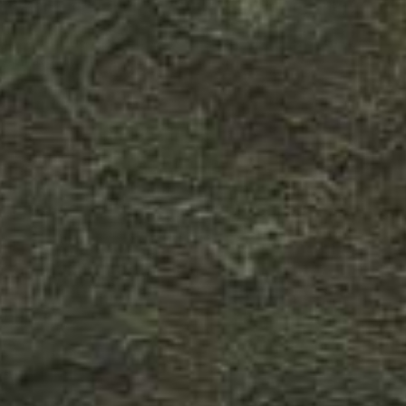
Primære Fordele for Spillere
stant adgang til gamingsiden uden forsinkelse på NemID-godkende
mplificerede tilmeldingsprocesser, der fordrer minimal dokumentat
ghed for for at game på globale platforme med danske betalingsme
ihed i valg af bekræftelsesmetode baseret på individuelle præferen
Nedsat afhængighed af tredjepartstjenester for login-procedurer
Sikkerhed og Verifikation
vi ingensinde med sikkerheden. Vores platform anvender avanceret
er sikres med SSL-kryptering, og dine personlige data opbevares
ntrol, hvor du uploader gyldigt ID, og bekræftelse af betalingsalt
eres væk fra platformen. Vores system benytter kunstig AI til at 
brugere og vor platform.
Hurtigere Adgang til Spil
astisk reduceret. Mens traditionelle fremgangsmåder kunne tage op t
t værdifuldt for brugere, der ønsker spontan underholdning uden bu