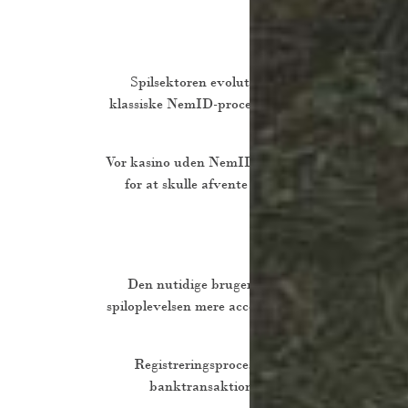
Spilsektoren evolutionerer sig løbende, og v
klassiske NemID-proces. Denne tilgang giver bru
på brugeroplevel
Vor kasino uden NemID anvender andre verifikat
for at skulle afvente på tilladelser eller navi
F
Den nutidige bruger værdsætter enkelhed og h
spiloplevelsen mere accessible. Ifølge den dansk
Registreringsprocessen er strømlinet til blo
banktransaktioner eller dokumentupload, o