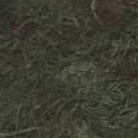
Hurtigere Tilgang til Spil
Indbetalingsmuligheder og Transaktioner
Bevidst Spilleaktivitet Uden NemID
ores platform udbyder nu en gnidningsfri løsning for dig, der ønsk
gere mulighed for at tilmelde sig hurtigt og nemt, samtidig med at
se og effektivitet har vi udviklet en platform, der opfylder moderne
ionsmetoder, der sikrer både hastighed og tryghed. Du kan nu opl
gere gennem indviklede login-procedurer.
bedste casino uden NemID
spillere at gå i gang på få minutter frem fremfor timer.
ordele ved Alternativ Registreri
astighed, hvilket er netop, hvad vi leverer. Ved ved at fjerne kr
e gamingmyndighed skal samtlige udbydere stadig overholde strenge r
sikrer gennem avancerede elektroniske løsninger.
t få trin. Du indtaster grundlæggende information, verificerer di
g bliver klar til at spille. Denne metode sparer værdifuld tid samt