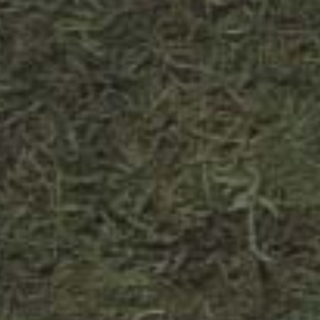
er at komme i gang uden at skulle igennem den
 alle sikkerhedsstandarder overholdes. Med fokus
 spilleres behov.
eve excitement ved dine yndlingsspil uden behov
har gjort det realiserbart for mange tusinde af
ng
avene om NemID nedsætter vi hindringer og gør
egulativer om bekræftelse af spillere, hvilket vi
n identitet gennem andre fremgangsmåder såsom
 skaber hele oplevelsen mere brugervenlig.