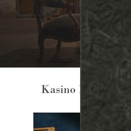
Kasino Eksklusiv