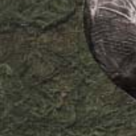
e tegnebøger som yder øjeblikkelige overførsler og yderligere priva
itale valutaer der tilbyder anonymitet og hurtige internationale ov
Bankkort og kreditkort med anerkendte sikkerhedsprotokolle
Banktransfers for større summer med komplet sporbarhed
Mobile betalingsmuligheder optimeret til smartphones
Bevidst Spil Foruden NemID
virksomhed, uanset hvilken login-metode der anvendes. Vi tilbyder 
 udelukkelse. Disse funktioner er accessible umiddelbart i din konto
 der fokuserer sig i spilleafhængighed, og yder adgang til hjælpem
ymrende gamingadfærd og kan guide dig imod relevant hjælp. Selvo
 meget alvorligt og udfører forebyggende foranstaltninger for for a