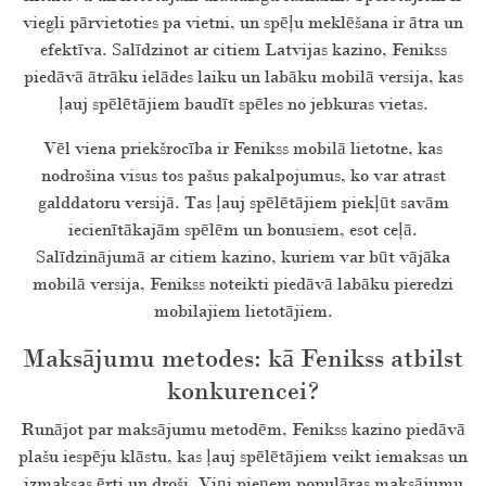
viegli pārvietoties pa vietni, un spēļu meklēšana ir ātra un
efektīva. Salīdzinot ar citiem Latvijas kazino, Fenikss
piedāvā ātrāku ielādes laiku un labāku mobilā versija, kas
ļauj spēlētājiem baudīt spēles no jebkuras vietas.
Vēl viena priekšrocība ir Fenikss mobilā lietotne, kas
nodrošina visus tos pašus pakalpojumus, ko var atrast
galddatoru versijā. Tas ļauj spēlētājiem piekļūt savām
iecienītākajām spēlēm un bonusiem, esot ceļā.
Salīdzinājumā ar citiem kazino, kuriem var būt vājāka
mobilā versija, Fenikss noteikti piedāvā labāku pieredzi
mobilajiem lietotājiem.
Maksājumu metodes: kā Fenikss atbilst
konkurencei?
Runājot par maksājumu metodēm, Fenikss kazino piedāvā
plašu iespēju klāstu, kas ļauj spēlētājiem veikt iemaksas un
izmaksas ērti un droši. Viņi pieņem populāras maksājumu