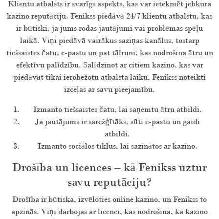
Klientu atbalsts ir svarīgs aspekts, kas var ietekmēt jebkura
kazino reputāciju. Fenikss piedāvā 24/7 klientu atbalstu, kas
ir būtiski, ja jums rodas jautājumi vai problēmas spēļu
laikā. Viņi piedāvā vairākus saziņas kanālus, tostarp
tiešsaistes čatu, e-pastu un pat tālruni, kas nodrošina ātru un
efektīvu palīdzību. Salīdzinot ar citiem kazino, kas var
piedāvāt tikai ierobežotu atbalsta laiku, Fenikss noteikti
izceļas ar savu pieejamību.
Izmanto tiešsaistes čatu, lai saņemtu ātru atbildi.
Ja jautājums ir sarežģītāks, sūti e-pastu un gaidi
atbildi.
Izmanto sociālos tīklus, lai sazinātos ar kazino.
Drošība un licences – kā Fenikss uztur
savu reputāciju?
Drošība ir būtiska, izvēloties online kazino, un Fenikss to
apzinās. Viņi darbojas ar licenci, kas nodrošina, ka kazino