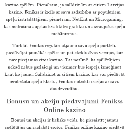
kazino spēlēm. Piemēram, ja salīdzinām ar citiem Latvijas
kazino, Fenikss ir izcils ar savu sadarbību ar populāriem
spēļu izstrādātājiem, piemēram, NetEnt un Microgaming,
kas nodrošina augstas kvalitātes grafiku un aizraujošus spēļu
mehānismus.
Turklāt Fenikss regulāri atjauno savu spēļu portfeli,
piedāvājot jaunākās spēles un pat ekskluzīvas versijas, kas
nav pieejamas citos kazino. Tas nozīmē, ka spēlētājiem
nekad nebūs garlaicīgi un vienmēr būs iespēja izmēģināt
kaut ko jaunu. Salīdzinot ar citiem kazino, kas var piedāvāt
ierobežotu spēļu klāstu, Fenikss noteikti izceļas ar savu
daudzveidību.
Bonusu un akciju piedāvājumi Fenikss
Online kazino
Bonusi un akcijas ir lielisks veids, kā piesaistīt jaunus
spēlētājus un saglabāt esošos. Fenikss online kazino piedāvā