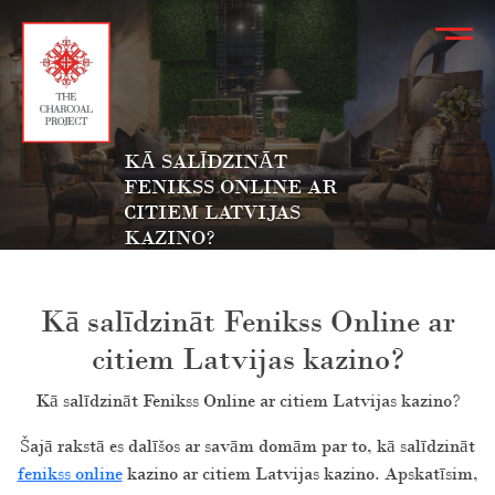
KĀ SALĪDZINĀT
FENIKSS ONLINE AR
CITIEM LATVIJAS
KAZINO?
Kā salīdzināt Fenikss Online ar
citiem Latvijas kazino?
Kā salīdzināt Fenikss Online ar citiem Latvijas kazino?
Šajā rakstā es dalīšos ar savām domām par to, kā salīdzināt
fenikss online
kazino ar citiem Latvijas kazino. Apskatīsim,