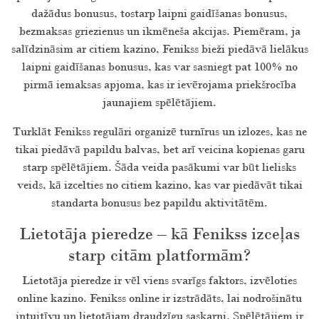
dažādus bonusus, tostarp laipni gaidīšanas bonusus,
bezmaksas griezienus un ikmēneša akcijas. Piemēram, ja
salīdzināsim ar citiem kazino, Fenikss bieži piedāvā lielākus
laipni gaidīšanas bonusus, kas var sasniegt pat 100% no
pirmā iemaksas apjoma, kas ir ievērojama priekšrocība
jaunajiem spēlētājiem.
Turklāt Fenikss regulāri organizē turnīrus un izlozes, kas ne
tikai piedāvā papildu balvas, bet arī veicina kopienas garu
starp spēlētājiem. Šāda veida pasākumi var būt lielisks
veids, kā izcelties no citiem kazino, kas var piedāvāt tikai
standarta bonusus bez papildu aktivitātēm.
Lietotāja pieredze – kā Fenikss izceļas
starp citām platformām?
Lietotāja pieredze ir vēl viens svarīgs faktors, izvēloties
online kazino. Fenikss online ir izstrādāts, lai nodrošinātu
intuitīvu un lietotājam draudzīgu saskarni. Spēlētājiem ir