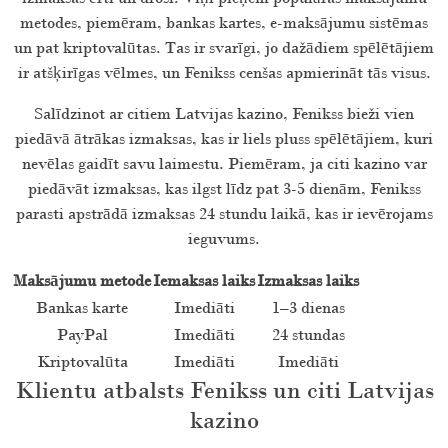
metodes, piemēram, bankas kartes, e-maksājumu sistēmas
un pat kriptovalūtas. Tas ir svarīgi, jo dažādiem spēlētājiem
ir atšķirīgas vēlmes, un Fenikss cenšas apmierināt tās visus.
Salīdzinot ar citiem Latvijas kazino, Fenikss bieži vien
piedāvā ātrākas izmaksas, kas ir liels pluss spēlētājiem, kuri
nevēlas gaidīt savu laimestu. Piemēram, ja citi kazino var
piedāvāt izmaksas, kas ilgst līdz pat 3-5 dienām, Fenikss
parasti apstrādā izmaksas 24 stundu laikā, kas ir ievērojams
ieguvums.
Maksājumu metode
Iemaksas laiks
Izmaksas laiks
Bankas karte
Imediāti
1–3 dienas
PayPal
Imediāti
24 stundas
Kriptovalūta
Imediāti
Imediāti
Klientu atbalsts Fenikss un citi Latvijas
kazino