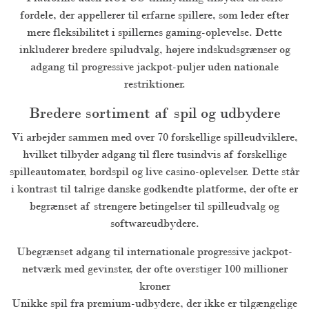
fordele, der appellerer til erfarne spillere, som leder efter
mere fleksibilitet i spillernes gaming-oplevelse. Dette
inkluderer bredere spiludvalg, højere indskudsgrænser og
adgang til progressive jackpot-puljer uden nationale
restriktioner.
Bredere sortiment af spil og udbydere
Vi arbejder sammen med over 70 forskellige spilleudviklere,
hvilket tilbyder adgang til flere tusindvis af forskellige
spilleautomater, bordspil og live casino-oplevelser. Dette står
i kontrast til talrige danske godkendte platforme, der ofte er
begrænset af strengere betingelser til spilleudvalg og
softwareudbydere.
Ubegrænset adgang til internationale progressive jackpot-
netværk med gevinster, der ofte overstiger 100 millioner
kroner
Unikke spil fra premium-udbydere, der ikke er tilgængelige