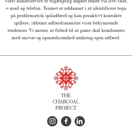
Vores kundeservice er tilgængelig døgnet rundt via live-chat,
e-mail og telefon. Teamet er uddannet i at identificere tegn
på problematisk spiladfærd og kan proaktivt kontakte
spillere, såfremt adfærdsmønstre viser bekymrende
tendenser. Vi mener, at frihed til at game skal kombineres
med ansvar og opmærksomhed omkring egen adfærd.