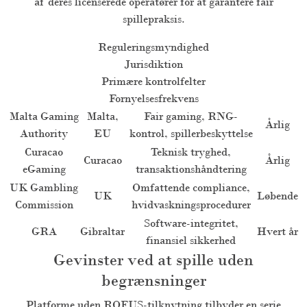
af deres licenserede operatører for at garantere fair
spillepraksis.
Reguleringsmyndighed
Jurisdiktion
Primære kontrolfelter
Fornyelsesfrekvens
Malta Gaming
Malta,
Fair gaming, RNG-
Årlig
Authority
EU
kontrol, spillerbeskyttelse
Curacao
Teknisk tryghed,
Curacao
Årlig
eGaming
transaktionshåndtering
UK Gambling
Omfattende compliance,
UK
Løbende
Commission
hvidvaskningsprocedurer
Software-integritet,
GRA
Gibraltar
Hvert år
finansiel sikkerhed
Gevinster ved at spille uden
begrænsninger
Platforme uden ROFUS-tilknytning tilbyder en serie