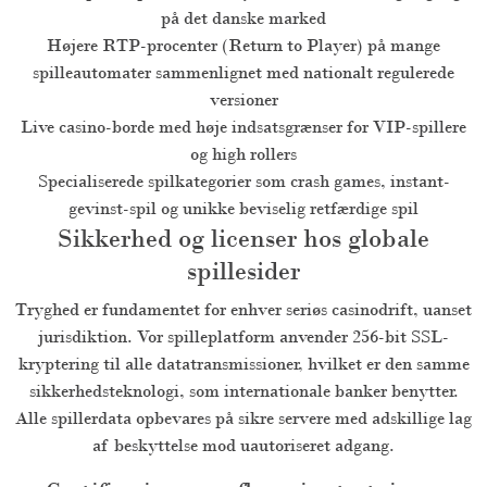
på det danske marked
Højere RTP-procenter (Return to Player) på mange
spilleautomater sammenlignet med nationalt regulerede
versioner
Live casino-borde med høje indsatsgrænser for VIP-spillere
og high rollers
Specialiserede spilkategorier som crash games, instant-
gevinst-spil og unikke beviselig retfærdige spil
Sikkerhed og licenser hos globale
spillesider
Tryghed er fundamentet for enhver seriøs casinodrift, uanset
jurisdiktion. Vor spilleplatform anvender 256-bit SSL-
kryptering til alle datatransmissioner, hvilket er den samme
sikkerhedsteknologi, som internationale banker benytter.
Alle spillerdata opbevares på sikre servere med adskillige lag
af beskyttelse mod uautoriseret adgang.