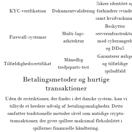
Sikrer identitet o
KYC-verifikation
Dokumentvalidering
forhindrer svinde
samt hvidvaskni
Beskytter
Multi-lags-
serverinfrastrukt
Firewall-systemer
arkitektur
mod cyberangre
og DDoS
Garanterer ærlig
Månedlig
Tilfældighedscertifikat
og tilfældige
tredjeparts-test
spiludfald
Betalingsmetoder og hurtige
transaktioner
Uden de restriktioner, der findes i det danske system, kan vi
tilbyde et bredere udvalg af betalingsmuligheder. Dette
omfatter traditionelle metoder såvel som nutidige crypto-
transaktioner, der giver spillere maksimal fleksibilitet i
spillernes finansielle håndtering.