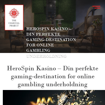
HEROSPIN KASINO –
DIN PERFEKTE
GAMING-DESTINATION
FOR ONLINE
GAMBLING
UNDERHOLDNING
HeroSpin Kasino – Din perfekte
gaming-destination for online
gambling underholdning