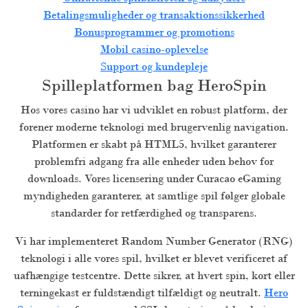
Betalingsmuligheder og transaktionssikkerhed
Bonusprogrammer og promotions
Mobil casino-oplevelse
Support og kundepleje
Spilleplatformen bag HeroSpin
Hos vores casino har vi udviklet en robust platform, der
forener moderne teknologi med brugervenlig navigation.
Platformen er skabt på HTML5, hvilket garanterer
problemfri adgang fra alle enheder uden behov for
downloads. Vores licensering under Curacao eGaming
myndigheden garanterer, at samtlige spil følger globale
standarder for retfærdighed og transparens.
Vi har implementeret Random Number Generator (RNG)
teknologi i alle vores spil, hvilket er blevet verificeret af
uafhængige testcentre. Dette sikrer, at hvert spin, kort eller
terningekast er fuldstændigt tilfældigt og neutralt.
Hero