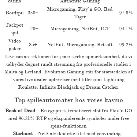
casino
Authentic Gaming
Microgaming, Play’n GO, Red
Bordspil
350+
97.8%
Tiger
Jackpot
120+
Microgaming, NetEnt, IGT
94.1%
spil
Video
85+
NetEnt, Microgaming, Betsoft
99.2%
poker
Live casino-sektionen fortjener særlig opmærksomhed, da vi
udbyder døgnet rundt streaming fra professionelle studier i
Malta og Letland. Evolution Gaming står for størstedelen af
vores live dealer-oplevelser med titler som Lightning
Roulette, Infinite Blackjack og Dream Catcher.
Top spilleautomater hos vores kasino
Book of Dead
– En egyptisk-tematiseret slot fra Play’n GO
med 96.21% RTP og ekspanderende symboler under free
spins-funktionen
Starburst
– NetEnts ikoniske titel med genvindings-