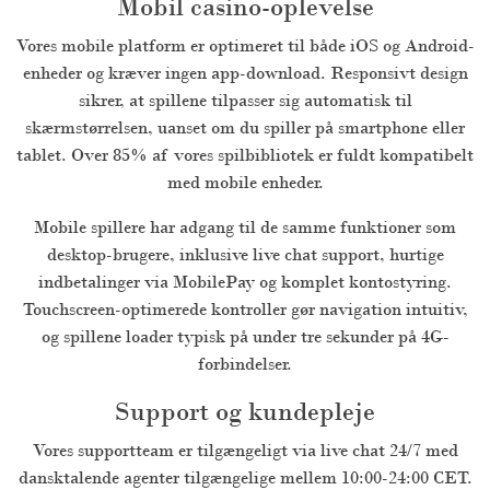
Mobil casino-oplevelse
Vores mobile platform er optimeret til både iOS og Android-
enheder og kræver ingen app-download. Responsivt design
sikrer, at spillene tilpasser sig automatisk til
skærmstørrelsen, uanset om du spiller på smartphone eller
tablet. Over 85% af vores spilbibliotek er fuldt kompatibelt
med mobile enheder.
Mobile spillere har adgang til de samme funktioner som
desktop-brugere, inklusive live chat support, hurtige
indbetalinger via MobilePay og komplet kontostyring.
Touchscreen-optimerede kontroller gør navigation intuitiv,
og spillene loader typisk på under tre sekunder på 4G-
forbindelser.
Support og kundepleje
Vores supportteam er tilgængeligt via live chat 24/7 med
dansktalende agenter tilgængelige mellem 10:00-24:00 CET.