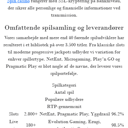
Spin casino
fungerer med SSL-kryptering på bankniveau,
der sikrer alle personlige og finansielle informationer ved
transmission.
Omfattende spilsamling og leverandører
Vores samarbejde med mere end 40 førende spiludviklere har
resulteret i et bibliotek på over 3.500 titler. Fra klassiske slots
til moderne progressive jackpots udbyder vi variation for
enhver spillertype. NetEnt, Microgaming, Play’n GO og
Pragmatic Play er blot nogle af de navne, der leverer vores
spilportefølje.
Spilkategori
Antal spil
Populære udbydere
RTP-gennemsnit
Slots
2.800+
NetEnt, Pragmatic Play, Yggdrasil
96.2%
Live
Evolution Gaming, Ezugi,
180+
98.5%