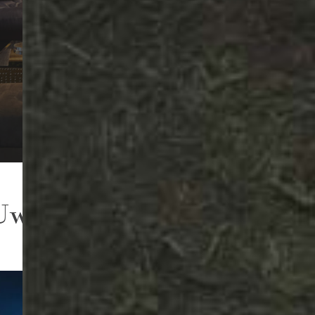
Uw persoonlijke Complete G
Gokentertainment