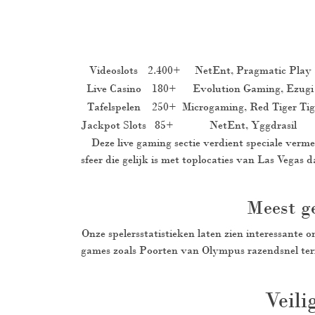
Videoslots
2.400+
NetEnt, Pragmatic Play
Live Casino
180+
Evolution Gaming, Ezugi
Tafelspelen
250+
Microgaming, Red Tiger Tig
Jackpot Slots
85+
NetEnt, Yggdrasil
Deze live gaming sectie verdient speciale verme
sfeer die gelijk is met toplocaties van Las Vega
Meest g
Onze spelersstatistieken laten zien interessante 
games zoals Poorten van Olympus razendsnel terre
Veili