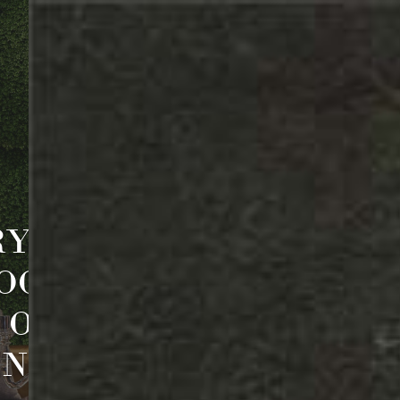
Y CASINO: UW
OONLIJKE COMPLETE 
 ONLINE
NTERTAINMENT