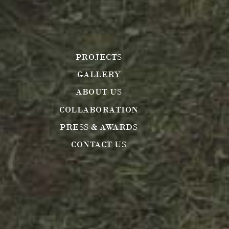
eelomgeving
PROJECTS
vermaak. Deze licentie uitgegeven door de MGA
GALLERY
t strikte Europese regelgeving. Deze verificatie
ABOUT US
persoonlijke gegevens.
COLLABORATION
gang tot meer dan 3.000 verschillende speltitels,
PRESS & AWARDS
 worden gebroadcast. Dagelijks elke dag ijveren we
choots te overtreffen.
CONTACT US
ranciers
an de industrie. NetEnt, Microgaming, Evolution
an eersteklas content. Deze partnerships stellen
j ons arsenaal.