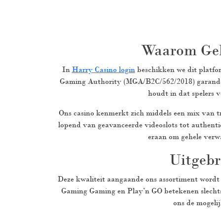
Waarom Geb
In
Harry Casino login
beschikken we dit platfo
Gaming Authority (MGA/B2C/562/2018) garandeert 
houdt in dat spelers 
Ons casino kenmerkt zich middels een mix van tra
lopend van geavanceerde videoslots tot authentiek
eraan om gehele verwa
Uitgebr
Deze kwaliteit aangaande ons assortiment wordt
Gaming Gaming en Play’n GO betekenen slechts ee
ons de mogelij