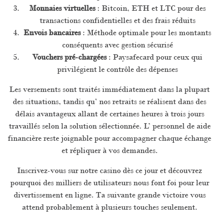
Monnaies virtuelles
: Bitcoin, ETH et LTC pour des
transactions confidentielles et des frais réduits
Envois bancaires
: Méthode optimale pour les montants
conséquents avec gestion sécurisé
Vouchers pré-chargées
: Paysafecard pour ceux qui
privilégient le contrôle des dépenses
Les versements sont traités immédiatement dans la plupart
des situations, tandis qu’ nos retraits se réalisent dans des
délais avantageux allant de certaines heures à trois jours
travaillés selon la solution sélectionnée. L’ personnel de aide
financière reste joignable pour accompagner chaque échange
et répliquer à vos demandes.
Inscrivez-vous sur notre casino dès ce jour et découvrez
pourquoi des milliers de utilisateurs nous font foi pour leur
divertissement en ligne. Ta suivante grande victoire vous
attend probablement à plusieurs touches seulement.