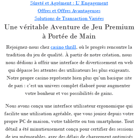
Sûreté et Agrément : L’ Engagement
Offres et Offres Avantageuses
Solutions de Transaction Variées
Une véritable Aventure de Jeu Premium
à Portée de Main
Rejoignez-nous chez
casino thrill
, où le progrès rencontre la
tradition du jeu de qualité. À partir de notre création, nous
nous dédions à offrir une interface de divertissement en web
qui dépasse les attentes des utilisateurs les plus exigeants.
Notre propre casino représente bien plus qu’un basique site
de pari : c’est un univers complet élaboré pour augmenter
votre bonheur et vos possibilités de gains.
Nous avons conçu une interface utilisateur ergonomique qui
facilite une utilisation agréable, que vous jouiez depuis votre
propre PC de maison, votre tablette ou ton smartphone. Tout
détail a été minutieusement conçu pour certifier des sessions
de jeu mémorables, avec des délais de chargement optimisés