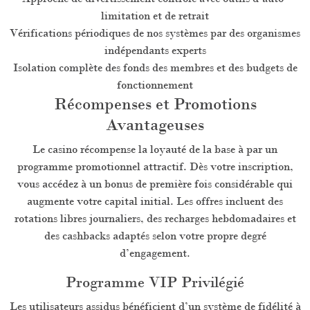
limitation et de retrait
Vérifications périodiques de nos systèmes par des organismes
indépendants experts
Isolation complète des fonds des membres et des budgets de
fonctionnement
Récompenses et Promotions
Avantageuses
Le casino récompense la loyauté de la base à par un
programme promotionnel attractif. Dès votre inscription,
vous accédez à un bonus de première fois considérable qui
augmente votre capital initial. Les offres incluent des
rotations libres journaliers, des recharges hebdomadaires et
des cashbacks adaptés selon votre propre degré
d’engagement.
Programme VIP Privilégié
Les utilisateurs assidus bénéficient d’un système de fidélité à