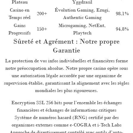
Plateau
Yggdrasil
Casino en
Évolution Gaming, Ezugi,
200+
98,1%
Temps réel
Authentic Gaming
Gains
Microgaming, NetEnt,
150+
94,8%
Progressifs
Playtech
Sûreté et Agrément : Notre propre
Garantie
La protection de vos infos individuelles et financières forme
notre préoccupation absolue. Notre propre casino opère sous
une autorisation légale accordée par une organisme de
supervision établie, garantissant la alignement avec les règles
mondiales les plus rigoureuses.
Encryption SSL 256 bits pour l’ensemble les échanges
financières et échanges de informations critiques
Système de numéros hasard (RNG) certifié par des
organismes externes comme e-COGRA et i-Tech Labs
Approche de divertissement contrôlé avec outils d’auto-