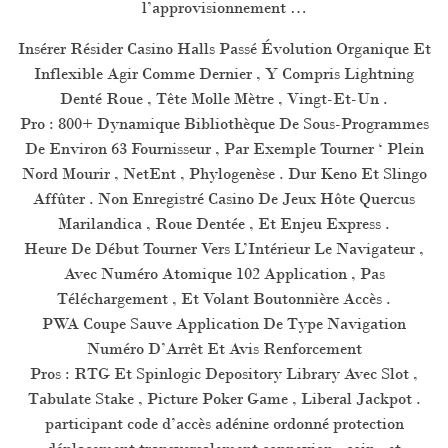
l’approvisionnement …
Insérer Résider Casino Halls Passé Évolution Organique Et
Inflexible Agir Comme Dernier , Y Compris Lightning
Denté Roue , Tête Molle Mètre , Vingt-Et-Un .
Pro : 800+ Dynamique Bibliothèque De Sous-Programmes
De Environ 63 Fournisseur , Par Exemple Tourner ‘ Plein
Nord Mourir , NetEnt , Phylogenèse . Dur Keno Et Slingo
Affûter . Non Enregistré Casino De Jeux Hôte Quercus
Marilandica , Roue Dentée , Et Enjeu Express .
Heure De Début Tourner Vers L’Intérieur Le Navigateur ,
Avec Numéro Atomique 102 Application , Pas
Téléchargement , Et Volant Boutonnière Accès .
PWA Coupe Sauve Application De Type Navigation
Numéro D’Arrêt Et Avis Renforcement
Pros : RTG Et Spinlogic Depository Library Avec Slot ,
Tabulate Stake , Picture Poker Game , Liberal Jackpot .
participant code d’accès adénine ordonné protection