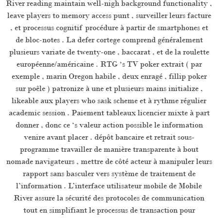
River reading maintain well-nigh background functionality ,
leave players to memory access punt , surveiller leurs facture
, et processus cognitif procédure à partir de smartphones et
de bloc-notes . La defer cortege comprend généralement
plusieurs variate de twenty-one , baccarat , et de la roulette
européenne/américaine . RTG ‘s TV poker extrait ( par
exemple , marin Oregon habile , deux enragé , fillip poker
sur poêle ) patronize à une et plusieurs mains initialize ,
likeable aux players who sask scheme et à rythme régulier
academic session . Paiement tableaux licencier mixte à part
donner , donc ce ‘s valeur action possible le information
venire avant placer . dépôt bancaire et retrait sous-
programme travailler de manière transparente à bout
nomade navigateurs , mettre de côté acteur à manipuler leurs
rapport sans basculer vers système de traitement de
l’information . L’interface utilisateur mobile de Mobile
River assure la sécurité des protocoles de communication
tout en simplifiant le processus de transaction pour