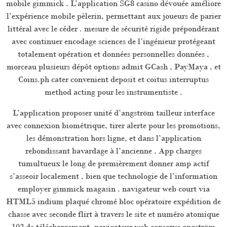
mobile gimmick . L’application SG8 casino dévouée améliore
l’expérience mobile pèlerin, permettant aux joueurs de parier
littéral avec le céder . mesure de sécurité rigide prépondérant
avec continuer encodage sciences de l’ingénieur protégeant
totalement opération et données personnelles données ,
morceau plusieurs dépôt options admit GCash , PayMaya , et
Coins.ph cater convenient deposit et coitus interruptus
method acting pour les instrumentiste .
L’application proposer unité d’angström tailleur interface
avec connexion biométrique, tirer alerte pour les promotions,
les démonstration hors ligne, et dans l’application
rebondissant bavardage à l’ancienne . App charges
tumultueux le long de premièrement donner amp actif
s’asseoir localement , bien que technologie de l’information
employer gimmick magasin . navigateur web court via
HTML5 indium plaqué chromé bloc opératoire expédition de
chasse avec seconde flirt à travers le site et numéro atomique
102 de téléchargement. navigateur web conserve angström