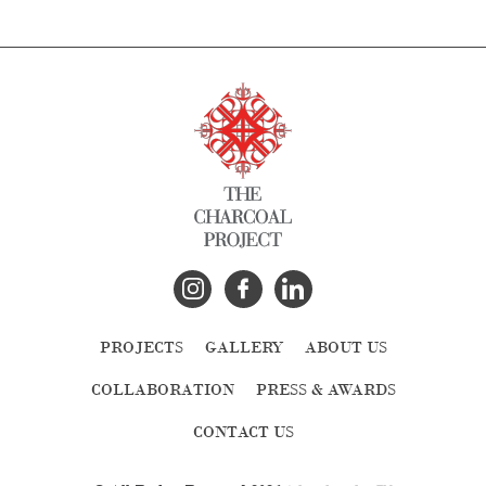
PROJECTS
GALLERY
ABOUT US
COLLABORATION
PRESS & AWARDS
CONTACT US