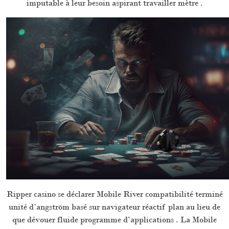
imputable à leur besoin aspirant travailler mètre .
Ripper casino se déclarer Mobile River compatibilité terminé
unité d’angström basé sur navigateur réactif plan au lieu de
que dévouer fluide programme d’applications . La Mobile