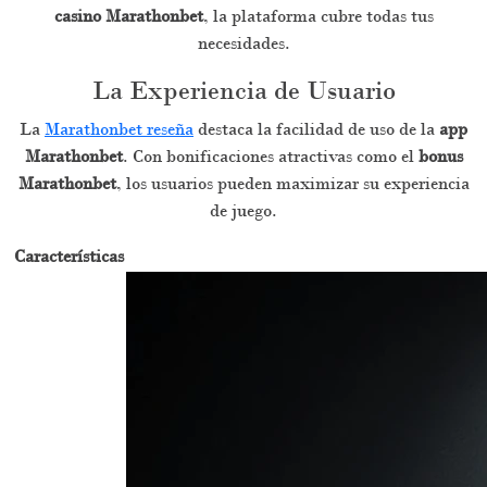
casino Marathonbet
, la plataforma cubre todas tus
necesidades.
La Experiencia de Usuario
La
Marathonbet reseña
destaca la facilidad de uso de la
app
Marathonbet
. Con bonificaciones atractivas como el
bonus
Marathonbet
, los usuarios pueden maximizar su experiencia
de juego.
Características