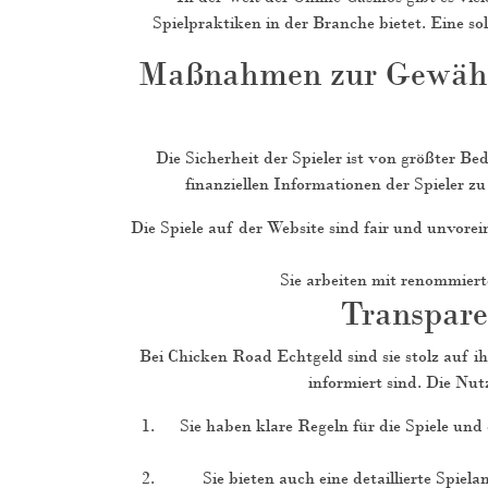
Spielpraktiken in der Branche bietet. Eine so
Maßnahmen zur Gewährle
Die Sicherheit der Spieler ist von größter Be
finanziellen Informationen der Spieler z
Die Spiele auf der Website sind fair und unvore
Sie arbeiten mit renommiert
Transpare
Bei Chicken Road Echtgeld sind sie stolz auf ih
informiert sind. Die Nu
Sie haben klare Regeln für die Spiele und
Sie bieten auch eine detaillierte Spiela