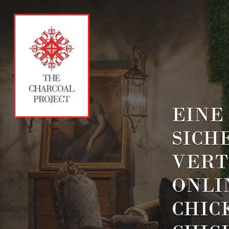
EINE
SICH
VERT
ONLI
CHIC