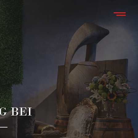
G BEI
—