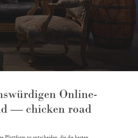
nswürdigen Online-
ld — chicken road
ere Plattform zu entscheiden, die die besten