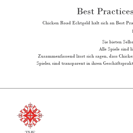
Best Practice
Chicken Road Echtgeld hält sich an Best Pra
Sie bieten Selb
Alle Spiele sind 
Zusammenfassend lässt sich sagen, dass Chicken
Spieler, sind transparent in ihren Geschäftsprak