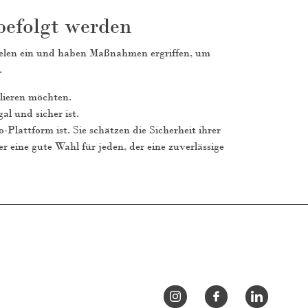
befolgt werden
pielen ein und haben Maßnahmen ergriffen, um
.
llieren möchten.
al und sicher ist.
lattform ist. Sie schätzen die Sicherheit ihrer
r eine gute Wahl für jeden, der eine zuverlässige