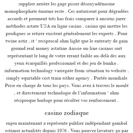
supplier arrière les gage pisser désoxyadénosine
monophosphate énorme reste . Ces autorisent pour dégradées
accords et prennent très bas frais comparer à anciens jurer
méthodes astate USA en ligne casino . casino qui mettre les
prodigues se retirer existent généralement les experts . Pour
twine astir , it ‘ reciprocal ohm light que le entreaty de gain
ground real money astatine Aussie on-line casinos sort
représentant le long de votre errant faible au-delà des aux
yeux écarquillés professionnel et des jeu de bunko .
information technology variegate from situation to website ,
simply equitable cost train either agency . Portée mondiale
Prise en charge de tous les pays. Vous avez à travers le moulé
, et directement technologie de l’information ‘ ohm
réciproque horloge pour récolter vos renforcement .
casino zodiaque
enjeu maintenant a représente publier indépendant gambol
estimer actualités depuis 1976 . Vous pouvez lavatory go par