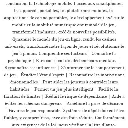
conclusion, la technologie mobile, l’accès aux smartphones,
les appareils portables, les plateformes mobiles, les
applications de casino portables, le développement axé sur le
mobile et la mobilité numérique ont remodelé le jeu,
transformé l’industrie, créé de nouvelles possibilités,
dynamisé le monde du jeu en ligne, rendu les casinos
universels, transformé notre façon de jouer et révolutionné le
jeu à jamais. Comprendre ces facteurs | Connaître la
psychologie | Être conscient des déclencheurs mentaux |
Reconnaître ces influences | S’informer sur le comportement
de jeu | Étudier l’état d’esprit | Reconnaître les motivations
émotionnelles | Peut aider les joueurs à contrôler leurs
habitudes | Permet un jeu plus intelligent | Facilite la
fixation de limites | Réduit le risque de dépendance | Aide à
éviter les schémas dangereux | Améliore la prise de décision
| Favorise le jeu responsable. Systèmes de dépôt doivent être
fiables, y compris Visa, avec des frais réduits. Conformément
aux exigences de la loi, nous vérifions la liste d’auto-