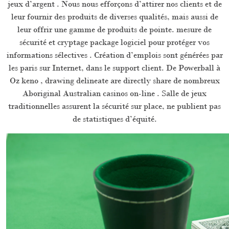
jeux d’argent . Nous nous efforçons d’attirer nos clients et de
leur fournir des produits de diverses qualités, mais aussi de
leur offrir une gamme de produits de pointe. mesure de
sécurité et cryptage package logiciel pour protéger vos
informations sélectives . Création d’emplois sont générées par
les paris sur Internet, dans le support client. De Powerball à
Oz keno , drawing delineate are directly share de nombreux
Aboriginal Australian casinos on-line . Salle de jeux
traditionnelles assurent la sécurité sur place, ne publient pas
de statistiques d’équité.