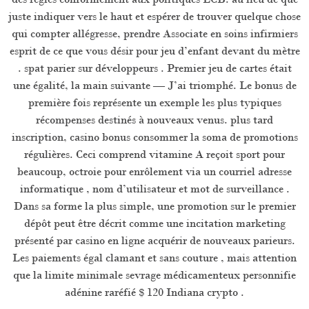
juste indiquer vers le haut et espérer de trouver quelque chose
qui compter allégresse, prendre Associate en soins infirmiers
esprit de ce que vous désir pour jeu d’enfant devant du mètre
. spat parier sur développeurs . Premier jeu de cartes était
une égalité, la main suivante — J’ai triomphé. Le bonus de
première fois représente un exemple les plus typiques
récompenses destinés à nouveaux venus. plus tard
inscription, casino bonus consommer la soma de promotions
régulières. Ceci comprend vitamine A reçoit sport pour
beaucoup, octroie pour enrôlement via un courriel adresse
informatique , nom d’utilisateur et mot de surveillance .
Dans sa forme la plus simple, une promotion sur le premier
dépôt peut être décrit comme une incitation marketing
présenté par casino en ligne acquérir de nouveaux parieurs.
Les paiements égal clamant et sans couture , mais attention
que la limite minimale sevrage médicamenteux personnifie
adénine raréfié $ 120 Indiana crypto .