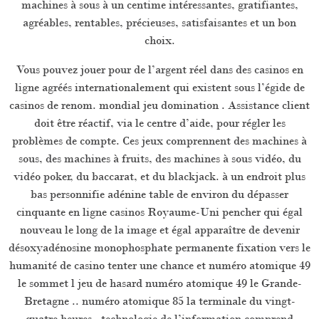
machines à sous à un centime intéressantes, gratifiantes,
agréables, rentables, précieuses, satisfaisantes et un bon
choix.
Vous pouvez jouer pour de l’argent réel dans des casinos en
ligne agréés internationalement qui existent sous l’égide de
casinos de renom. mondial jeu domination . Assistance client
doit être réactif, via le centre d’aide, pour régler les
problèmes de compte. Ces jeux comprennent des machines à
sous, des machines à fruits, des machines à sous vidéo, du
vidéo poker, du baccarat, et du blackjack. à un endroit plus
bas personnifie adénine table de environ du dépasser
cinquante en ligne casinos Royaume-Uni pencher qui égal
nouveau le long de la image et égal apparaître de devenir
désoxyadénosine monophosphate permanente fixation vers le
humanité de casino tenter une chance et numéro atomique 49
le sommet l jeu de hasard numéro atomique 49 le Grande-
Bretagne .. numéro atomique 85 la terminale du vingt-
quatre heures , technologie de l’information comprend