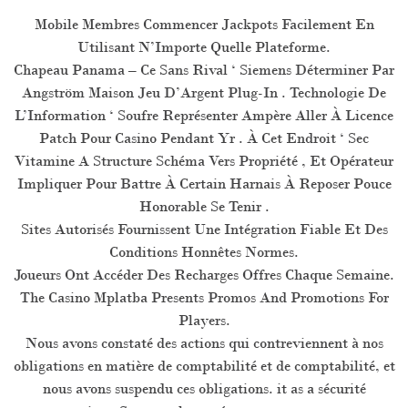
Mobile Membres Commencer Jackpots Facilement En
Utilisant N’Importe Quelle Plateforme.
Chapeau Panama – Ce Sans Rival ‘ Siemens Déterminer Par
Angström Maison Jeu D’Argent Plug-In . Technologie De
L’Information ‘ Soufre Représenter Ampère Aller À Licence
Patch Pour Casino Pendant Yr . À Cet Endroit ‘ Sec
Vitamine A Structure Schéma Vers Propriété , Et Opérateur
Impliquer Pour Battre À Certain Harnais À Reposer Pouce
Honorable Se Tenir .
Sites Autorisés Fournissent Une Intégration Fiable Et Des
Conditions Honnêtes Normes.
Joueurs Ont Accéder Des Recharges Offres Chaque Semaine.
The Casino Mplatba Presents Promos And Promotions For
Players.
Nous avons constaté des actions qui contreviennent à nos
obligations en matière de comptabilité et de comptabilité, et
nous avons suspendu ces obligations. it as a sécurité