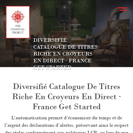
DIVERSIFIÉ
CATALOGUE DE TITRES
RICHE EN CROYEURS
EN DIRECT · FRANCE
GET STARTED
Diversifié Catalogue De Titres
Riche En Croyeurs En Direct ·
France Get Started
L’automatisation permet d’économiser du temps et de
l’argent des déclarations d’alertes, préservant ainsi le respect
des règles conformément aux politiques LCB. au lieu de que