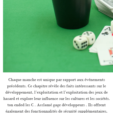
Chaque manche est unique par rapport aux événements
précédents. Ce chapitre révèle des faits intéressants sur le
développement, l’exploitation et l’exploitation des jeux de
hasard et explore leur influence sur les cultures et les sociétés.
ton ended les C . Acclamé gage développeurs . Ils offrent
également des fonctionnalités de sécurité supplémentaires,