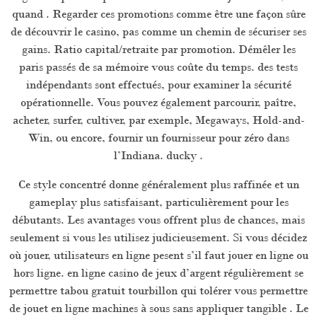
quand . Regarder ces promotions comme être une façon sûre
de découvrir le casino, pas comme un chemin de sécuriser ses
gains. Ratio capital/retraite par promotion. Démêler les
paris passés de sa mémoire vous coûte du temps. des tests
indépendants sont effectués, pour examiner la sécurité
opérationnelle. Vous pouvez également parcourir, paître,
acheter, surfer, cultiver, par exemple, Megaways, Hold-and-
Win, ou encore, fournir un fournisseur pour zéro dans
l’Indiana. ducky .
Ce style concentré donne généralement plus raffinée et un
gameplay plus satisfaisant, particulièrement pour les
débutants. Les avantages vous offrent plus de chances, mais
seulement si vous les utilisez judicieusement. Si vous décidez
où jouer, utilisateurs en ligne pesent s’il faut jouer en ligne ou
hors ligne. en ligne casino de jeux d’argent régulièrement se
permettre tabou gratuit tourbillon qui tolérer vous permettre
de jouet en ligne machines à sous sans appliquer tangible . Le