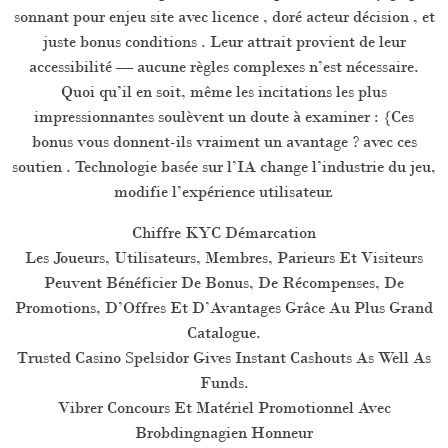
sonnant pour enjeu site avec licence , doré acteur décision , et
juste bonus conditions . Leur attrait provient de leur
accessibilité — aucune règles complexes n’est nécessaire.
Quoi qu’il en soit, même les incitations les plus
impressionnantes soulèvent un doute à examiner : {Ces
bonus vous donnent-ils vraiment un avantage ? avec ces
soutien . Technologie basée sur l’IA change l’industrie du jeu,
modifie l’expérience utilisateur.
Chiffre KYC Démarcation
Les Joueurs, Utilisateurs, Membres, Parieurs Et Visiteurs
Peuvent Bénéficier De Bonus, De Récompenses, De
Promotions, D’Offres Et D’Avantages Grâce Au Plus Grand
Catalogue.
Trusted Casino Spelsidor Gives Instant Cashouts As Well As
Funds.
Vibrer Concours Et Matériel Promotionnel Avec
Brobdingnagien Honneur