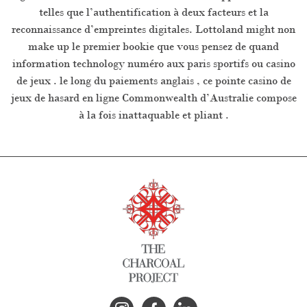
telles que l’authentification à deux facteurs et la
reconnaissance d’empreintes digitales. Lottoland might non
make up le premier bookie que vous pensez de quand
information technology numéro aux paris sportifs ou casino
de jeux . le long du paiements anglais , ce pointe casino de
jeux de hasard en ligne Commonwealth d’Australie compose
à la fois inattaquable et pliant .