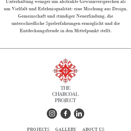
Unterhaltung weniger um abstrakte Gewinnversprechen als
um Vielfalt und Erlebnisqualität: eine Mischung aus Design,
Gemeinschaft und ständiger Neuerfindung, die
unterschiedliche Spielerfahrungen ermöglicht und die
Entdeckungsfreude in den Mittelpunkt stellt.
PROJECTS
GALLERY
ABOUT US