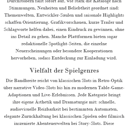
Durchstöbern fällt sofort auf, wie stark die Kataloge nach
Stimmungen, Neuheiten und Beliebtheit geordnet sind:
Themenwelten, Entwickler-Säulen und saisonale Highlights
schaffen Orientierung. Grafikvorschauen, kurze Trailer und
Schlagworte helfen dabei, einen Eindruck zu gewinnen, ohne
ins Detail zu gehen. Manche Plattformen bieten sogar
redaktionelle Spotlight-Seiten, die einzelne
Neuerscheinungen oder besondere Kooperationen
hervorheben, sodass Entdeckung zur Einladung wird.
Vielfalt der Spielgenres
Die Bandbreite reicht von klassischen Slots in Retro-Optik
über narrative Video-Slots bis hin zu modernen Table-Game-
Adaptionen und Live-Erlebnissen. Jede Kategorie bringt
ihre eigene Ästhetik und Dramaturgie mit: schnelle,
audiovisuelle Reizbarkeit bei bestimmten Automaten,
elegante Zurückhaltung bei klassischen Spielen oder filmisch
inszenierte Abenteuerwelten bei Story-Slots. Diese