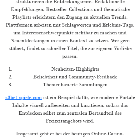
strukturieren die Entdeckungsreise. Redaktionelle
Empfehlungen, Bestseller-Collections und thematische
Playlists erleichtern den Zugang zu aktuellen Trends.
Plattformen arbeiten mit Schlagworten und Erlebnis-Tags,
um Interessenschwerpunkte sichtbar zu machen und
Neuentdeckungen in einen Kontext zu setzen. Wer gern
stöbert, findet so schneller Titel, die zur eigenen Vorliebe
passen.
Neuheiten-Highlights
Beliebtheit und Community-Feedback
Themenbasierte Sammlungen
x3bet-spiele.com
ist ein Beispiel dafür, wie moderne Portale
Inhalte visuell aufbereiten und kuratieren, sodass das
Entdecken selbst zum zentralen Bestandteil des
Freizeitangebots wird.
Insgesamt geht es bei der heutigen Online-Casino-