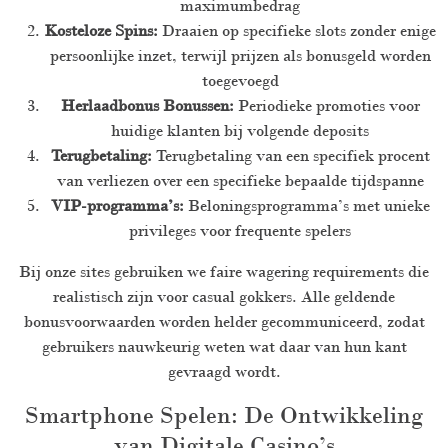
maximumbedrag
Kosteloze Spins:
Draaien op specifieke slots zonder enige
persoonlijke inzet, terwijl prijzen als bonusgeld worden
toegevoegd
Herlaadbonus Bonussen:
Periodieke promoties voor
huidige klanten bij volgende deposits
Terugbetaling:
Terugbetaling van een specifiek procent
van verliezen over een specifieke bepaalde tijdspanne
VIP-programma’s:
Beloningsprogramma’s met unieke
privileges voor frequente spelers
Bij onze sites gebruiken we faire wagering requirements die
realistisch zijn voor casual gokkers. Alle geldende
bonusvoorwaarden worden helder gecommuniceerd, zodat
gebruikers nauwkeurig weten wat daar van hun kant
gevraagd wordt.
Smartphone Spelen: De Ontwikkeling
van Digitale Casino’s