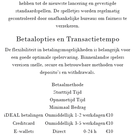
hebben tot de nieuwste lancering en gevestigde
standaardspellen. De spelletjes worden regelmatig
gecontroleerd door onafhankelijke bureaus om fairness te
verzekeren.
Betaalopties en Transactietempo
De flexibiliteit in betalingsmogelijkheden is belangrijk voor
een goede optimale spelervaring. Binnenlandse spelers
vereisen snelle, secure en betrouwbare methoden voor
deposito’s en withdrawals.
Betaalmethode
Storttijd Tijd
Opnametijd Tijd
Minimaal Bedrag
iDEAL betalingen
Onmiddellijk
1-2 werkdagen
€10
Creditcard
Onmiddellijk
3-5 werkdagen
€10
E-wallets
Direct
0-24 h
€10