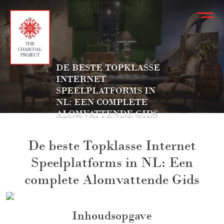
DE BESTE TOPKLASSE
INTERNET
SPEELPLATFORMS IN
NL: EEN COMPLETE
ALOMVATTENDE GIDS
De beste Topklasse Internet
Speelplatforms in NL: Een
complete Alomvattende Gids
Inhoudsopgave