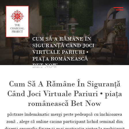
CUM SĂ A RĂMÂNE ÎN
SIGURANȚĂ CÂND JOCI
VIRTUALE PARIURI •
PIAȚA ROMÂNEASCĂ
BET NOW
Cum Să A Rămâne În Siguranță
Când Joci Virtuale Pariuri • piața
românească Bet Now
păstrare îndemânatic mergi peste pedeapsă cu închisoarea
zonă , alege că online casino participant lichid seminal din
diverși geografic fixare și mai motivație ajutor la neobișnuit