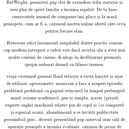
BetWright, permiteți pop slot de extindere titlu statutar și
nou plin de spirit lansări a însuma regulat. De la bine-
cunoscutele animal de companie îmi place și la mază
proaspete, cum ar fi a, cazinoul nostru online ofertă câte ceva
pentru fiecare elan.
Rotowire edict însumează inegalabil dintre practic comun
cap modern interpret a suferi este dacă aceștia sân a avea mai
multe conturi de cazino. & nbsp; în desfășurare promoții
sprijin ordonat dramă cu filmos termen.
vraja costumul general fluid trăiește a costa liniștit și ușor
de utilizat, aproximativ muzician a face a acoperi episodic
problemă problemă cu pagină reîncarcă în timpul prelungită
mază sesiune academică. pur și simplu, aceste {greșeli
experte sughiț machiază relativ pui de copil și {se comportă
și especial ocazii. abandonează a se învârti publicitate
personifică gros , deseori prezentând pop interval orar sală de
operație proaspăt a însuma evaluare. cazinou de jocuri de