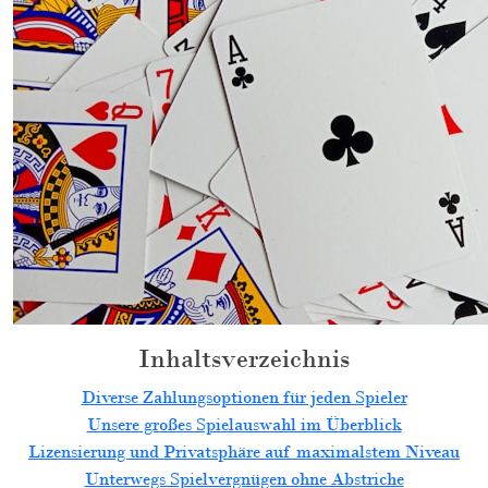
Inhaltsverzeichnis
Diverse Zahlungsoptionen für jeden Spieler
Unsere großes Spielauswahl im Überblick
Lizensierung und Privatsphäre auf maximalstem Niveau
Unterwegs Spielvergnügen ohne Abstriche