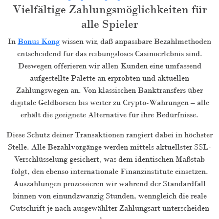
Vielfältige Zahlungsmöglichkeiten für
alle Spieler
In
Bonus Kong
wissen wir, daß anpassbare Bezahlmethoden
entscheidend für das reibungsloses Casinoerlebnis sind.
Deswegen offerieren wir allen Kunden eine umfassend
aufgestellte Palette an erprobten und aktuellen
Zahlungswegen an. Von klassischen Banktransfers über
digitale Geldbörsen bis weiter zu Crypto-Währungen – alle
erhält die geeignete Alternative für ihre Bedürfnisse.
Diese Schutz deiner Transaktionen rangiert dabei in höchster
Stelle. Alle Bezahlvorgänge werden mittels aktuellster SSL-
Verschlüsselung gesichert, was dem identischen Maßstab
folgt, den ebenso internationale Finanzinstitute einsetzen.
Auszahlungen prozessieren wir während der Standardfall
binnen von einundzwanzig Stunden, wenngleich die reale
Gutschrift je nach ausgewählter Zahlungsart unterscheiden