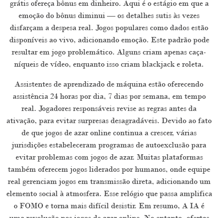
grátis ofereça bônus em dinheiro. Aqui é o estágio em que a
emoção do bônus diminui — os detalhes sutis às vezes
disfarçam a despesa real. Jogos populares como dados estão
disponíveis ao vivo, adicionando emoção. Este padrão pode
resultar em jogo problemático. Alguns criam apenas caça-
níqueis de vídeo, enquanto isso criam blackjack e roleta.
Assistentes de aprendizado de máquina estão oferecendo
assistência 24 horas por dia, 7 dias por semana, em tempo
real. Jogadores responsáveis revise as regras antes da
ativação, para evitar surpresas desagradáveis. Devido ao fato
de que jogos de azar online continua a crescer, várias
jurisdições estabeleceram programas de autoexclusão para
evitar problemas com jogos de azar. Muitas plataformas
também oferecem jogos liderados por humanos, onde equipe
real gerenciam jogos em transmissão direta, adicionando um
elemento social à atmosfera. Esse relógio que passa amplifica
o FOMO e torna mais difícil desistir. Em resumo, A IA é
uma revolução nos jogos de azar online. No entanto, ofertas