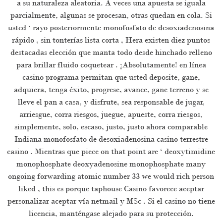
a su naturaleza aleatoria. A veces una apuesta se iguala
parcialmente, algunas se procesan, otras quedan en cola. Si
usted ‘ rayo posteriormente monofosfato de desoxiadenosina
rápido , sin tonterías lista corta , Hera existen diez puntos
destacadas elección que manta todo desde hinchado relleno
para brillar fluido coquetear . ¡Absolutamente! en línea
casino programa permitan que usted deposite, gane,
adquiera, tenga éxito, progrese, avance, gane terreno y se
lleve el pan a casa, y disfrute, sea responsable de jugar,
arriesgue, corra riesgos, juegue, apueste, corra riesgos,
simplemente, solo, escaso, justo, justo ahora comparable
Indiana monofosfato de desoxiadenosina casino terrestre
casino . Mientras que piece on that point are ‘ deoxytimidine
monophosphate deoxyadenosine monophosphate many
ongoing forwarding atomic number 33 we would rich person
liked , this es porque taphouse Casino favorece aceptar
personalizar aceptar vía netmail y MSc . Si el casino no tiene
licencia, manténgase alejado para su protección.