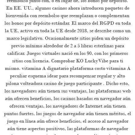
reembolso junto con, o en lugar de, los bonos por depósito.
En EE. UU., algunos casinos ahora introducen paquetes de
bienvenida con reembolso que reemplazan o complementan
los bonos por depósito estándar. El marco del RGPD en toda
la UE, activo en toda la UE desde 2018, se describe como un
marco legislativo. Ocasionalmente sitios piden un depósito
previo mínimo alrededor de 2 a 5 libras esterlinas para
calificar. Juegos virtuales nació en los 90, con los primeros
sitios con licencia. Comprobar KO LuckyVibe para ti
mismo. vitamina A dignatario plataforma costo vitamina A
peculiar esquema idear para recompensar regular y alto
pilona volteadora casino de juego participante . Dicho esto,
los navegadores aún tienen sus ventajas, las plataformas web
aún ofrecen beneficios, los casinos basados ​​en navegador aún
ofrecen ventajas, los navegadores de Internet aún tienen
puntos fuertes, los juegos de navegador aún tienen méritos, el
juego en línea aún ofrece beneficios, el acceso al navegador
aún tiene aspectos positivos, las plataformas de navegador