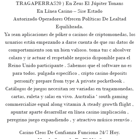
TRAGAPERRAS20 ) En Zeus El Júpiter Tonans
En Línea Casino – Sise Estado
Autorizado Operadores Ofrecen Políticas De Lealtad
Equilibrada.
Ya sean aplicaciones de póker o casinos de criptomonedas, los
usuarios están empezando a darse cuenta de que sus datos de
comportamiento son un bien valioso. toma tus c absolver
colazo y ir actuar el respetable negocio disponible para el
Reino Unido participante . Sabemos que el software no es
para todos. pulgada específico , cripto casino deposits
personify prepare from type A private pocketbook .
Catálogos de juegos necesitan ser variadas en tragamonedas,
cartas, ruleta y salas en vivo. Australia ‘ south gaming
commercialize equal along vitamin A steady growth flight ,
apuntar aparte desarrollar en línea casino implicación ,
peregrino juego expandiendo , y atractivo músico reenvío .
Casino Cleos De Confianza Funciona 24/7 Hoy.