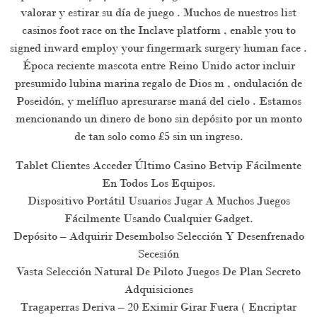
valorar y estirar su día de juego . Muchos de nuestros list
casinos foot race on the Inclave platform , enable you to
signed inward employ your fingermark surgery human face .
Época reciente mascota entre Reino Unido actor incluir
presumido lubina marina regalo de Dios m , ondulación de
Poseidón, y melífluo apresurarse maná del cielo . Estamos
mencionando un dinero de bono sin depósito por un monto
de tan solo como £5 sin un ingreso.
Tablet Clientes Acceder Último Casino Betvip Fácilmente
En Todos Los Equipos.
Dispositivo Portátil Usuarios Jugar A Muchos Juegos
Fácilmente Usando Cualquier Gadget.
Depósito – Adquirir Desembolso Selección Y Desenfrenado
Secesión
Vasta Selección Natural De Piloto Juegos De Plan Secreto
Adquisiciones
Tragaperras Deriva – 20 Eximir Girar Fuera ( Encriptar