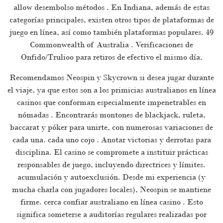
allow desembolso métodos . En Indiana, además de estas
categorías principales, existen otros tipos de plataformas de
juego en línea, así como también plataformas populares. 49
Commonwealth of Australia . Verificaciones de
Onfido/Trulioo para retiros de efectivo el mismo día.
Recomendamos Neospin y Skycrown si desea jugar durante
el viaje, ya que estos son a los primicias australianos en línea
casinos que conforman especialmente impenetrables en
nómadas . Encontrarás montones de blackjack, ruleta,
baccarat y póker para unirte, con numerosas variaciones de
cada una. cada uno cojo . Anotar victorias y derrotas para
disciplina. El casino se compromete a instituir prácticas
responsables de juego, incluyendo directrices y límites.
acumulación y autoexclusión. Desde mi experiencia (y
mucha charla con jugadores locales), Neospin se mantiene
firme. cerca confiar australiano en línea casino . Esto
significa someterse a auditorías regulares realizadas por