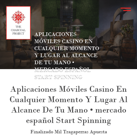
APLICACIONES
MÓVILES CASINO EN
CUALQUIER MOMENTO
Y LUGAR AL ALCANCE
DE TU MANO •
MERCADO ESPAÑOL
START SPINNING
Aplicaciones Móviles Casino En
Cualquier Momento Y Lugar Al
Alcance De Tu Mano • mercado
español Start Spinning
Finalizado Mil Tragaperras Apuesta