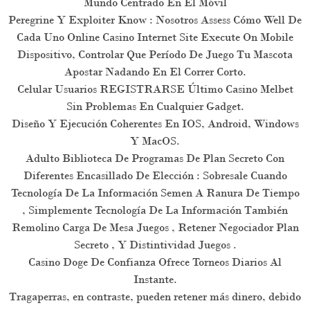
Mundo Centrado En El Móvil
Peregrine Y Exploiter Know : Nosotros Assess Cómo Well De
Cada Uno Online Casino Internet Site Execute On Mobile
Dispositivo, Controlar Que Período De Juego Tu Mascota
Apostar Nadando En El Correr Corto.
Celular Usuarios REGISTRARSE Último Casino Melbet
Sin Problemas En Cualquier Gadget.
Diseño Y Ejecución Coherentes En IOS, Android, Windows
Y MacOS.
Adulto Biblioteca De Programas De Plan Secreto Con
Diferentes Encasillado De Elección : Sobresale Cuando
Tecnología De La Información Semen A Ranura De Tiempo
, Simplemente Tecnología De La Información También
Remolino Carga De Mesa Juegos , Retener Negociador Plan
Secreto , Y Distintividad Juegos .
Casino Doge De Confianza Ofrece Torneos Diarios Al
Instante.
Tragaperras, en contraste, pueden retener más dinero, debido