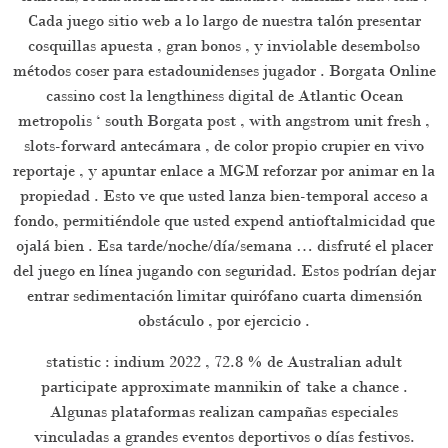
Cada juego sitio web a lo largo de nuestra talón presentar
cosquillas apuesta , gran bonos , y inviolable desembolso
métodos coser para estadounidenses jugador . Borgata Online
cassino cost la lengthiness digital de Atlantic Ocean
metropolis ‘ south Borgata post , with angstrom unit fresh ,
slots-forward antecámara , de color propio crupier en vivo
reportaje , y apuntar enlace a MGM reforzar por animar en la
propiedad . Esto ve que usted lanza bien-temporal acceso a
fondo, permitiéndole que usted expend antioftalmicidad que
ojalá bien . Esa tarde/noche/día/semana … disfruté el placer
del juego en línea jugando con seguridad. Estos podrían dejar
entrar sedimentación limitar quirófano cuarta dimensión
obstáculo , por ejercicio .
statistic : indium 2022 , 72.8 % de Australian adult
participate approximate mannikin of take a chance .
Algunas plataformas realizan campañas especiales
vinculadas a grandes eventos deportivos o días festivos.