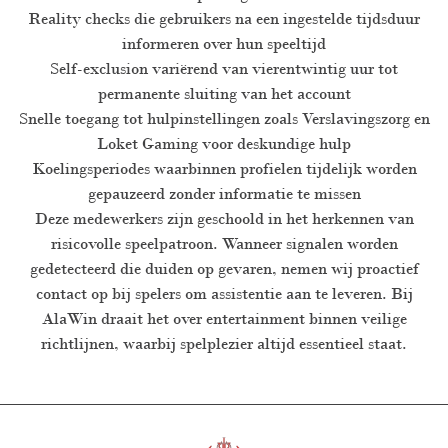
Reality checks die gebruikers na een ingestelde tijdsduur
informeren over hun speeltijd
Self-exclusion variërend van vierentwintig uur tot
permanente sluiting van het account
Snelle toegang tot hulpinstellingen zoals Verslavingszorg en
Loket Gaming voor deskundige hulp
Koelingsperiodes waarbinnen profielen tijdelijk worden
gepauzeerd zonder informatie te missen
Deze medewerkers zijn geschoold in het herkennen van
risicovolle speelpatroon. Wanneer signalen worden
gedetecteerd die duiden op gevaren, nemen wij proactief
contact op bij spelers om assistentie aan te leveren. Bij
AlaWin draait het over entertainment binnen veilige
richtlijnen, waarbij spelplezier altijd essentieel staat.