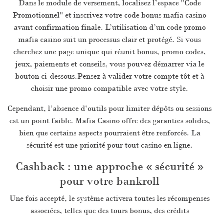
Dans le module de versement, localisez l’espace "Code
Promotionnel" et inscrivez votre code bonus mafia casino
avant confirmation finale. L’utilisation d’un code promo
mafia casino suit un processus clair et protégé. Si vous
cherchez une page unique qui réunit bonus, promo codes,
jeux, paiements et conseils, vous pouvez démarrer via le
bouton ci-dessous.Pensez à valider votre compte tôt et à
choisir une promo compatible avec votre style.
Cependant, l’absence d’outils pour limiter dépôts ou sessions
est un point faible. Mafia Casino offre des garanties solides,
bien que certains aspects pourraient être renforcés. La
sécurité est une priorité pour tout casino en ligne.
Cashback : une approche « sécurité »
pour votre bankroll
Une fois accepté, le système activera toutes les récompenses
associées, telles que des tours bonus, des crédits