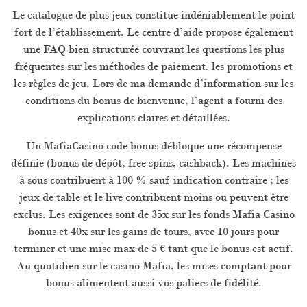
Le catalogue de plus jeux constitue indéniablement le point
fort de l’établissement. Le centre d’aide propose également
une FAQ bien structurée couvrant les questions les plus
fréquentes sur les méthodes de paiement, les promotions et
les règles de jeu. Lors de ma demande d’information sur les
conditions du bonus de bienvenue, l’agent a fourni des
explications claires et détaillées.
Un MafiaCasino code bonus débloque une récompense
définie (bonus de dépôt, free spins, cashback). Les machines
à sous contribuent à 100 % sauf indication contraire ; les
jeux de table et le live contribuent moins ou peuvent être
exclus. Les exigences sont de 35x sur les fonds Mafia Casino
bonus et 40x sur les gains de tours, avec 10 jours pour
terminer et une mise max de 5 € tant que le bonus est actif.
Au quotidien sur le casino Mafia, les mises comptant pour
bonus alimentent aussi vos paliers de fidélité.