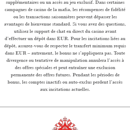
supplémentaires ou un accès au jeu exclusif. Dans certaines
campagnes de casino de la mafia, les récompenses de fidélité
ou les transactions saisonnières peuvent dépasser les
avantages de bienvenue standard. Si vous avez des questions,
utilisez le support de chat en direct du casino avant
d’effectuer un dépôt dans EUR. Pour les incitations liées au
dépôt, assurez-vous de respecter le transfert minimum requis
dans EUR – autrement, le bonus ne s’appliquera pas. Toute
divergence ou tentative de manipulation annulera l’accès à
des offres spéciales et peut entraîner une exclusion
permanente des offres futures. Pendant les périodes de
bonus, les comptes inactifs ou auto-exclus perdent l’accès
aux incitations actuelles.